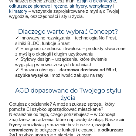
W naszej ofercie znajdziesz m.in.
czajniki elektryczne
,
odkurzacze pionowe i ręczne
,
air fryery
,
wentylatory
i
klimatory
– wszystkie zaprojektowane z myślą o Twojej
wygodzie, oszczędności i stylu życia.
Dlaczego warto wybrać Concept?
✔ Innowacyjne rozwiązania – technologia No Frost,
silniki BLDC, funkcje Smart
✔ Energooszczędność i trwałość – produkty stworzone
z myślą o ekologii i długim użytkowaniu
✔ Stylowy design – urządzenia, które świetnie
wyglądają w nowoczesnych kuchniach
✔ Sprawna obsługa –
darmowa dostawa od 99 zł
,
szybka wysyłka
i możliwość zakupu na raty
AGD dopasowane do Twojego stylu
życia
Gotujesz codziennie? A może szukasz sprzętu, który
pomoże Ci szybko uporządkować mieszkanie?
Niezależnie od tego, czego potrzebujesz – w Concept
znajdziesz urządzenia, które naprawdę działają. Nasze
air
fryery
umożliwiają smażenie bez tłuszczu,
czajnik
ceramiczny
to połączenie funkcji i elegancji, a
odkurzacz
2w1
szybko upora się z sierścią i kurzem.