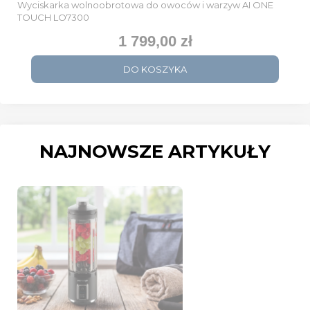
Wyciskarka wolnoobrotowa do owoców i warzyw AI ONE
TOUCH LO7300
1 799,00 zł
Cena
DO KOSZYKA
NAJNOWSZE ARTYKUŁY