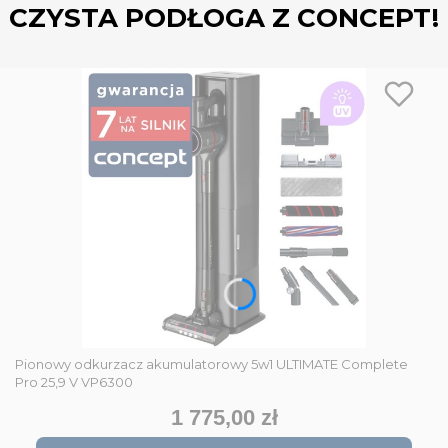
CZYSTA PODŁOGA Z CONCEPT!
Pionowy odkurzacz akumulatorowy 5w1 ULTIMATE Complete
Pro 25,9 V VP6300
1 775,00 zł
Cena