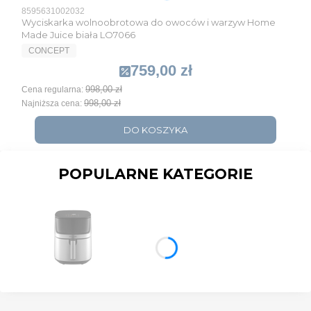
Kod produktu
8595631002032
Wyciskarka wolnoobrotowa do owoców i warzyw Home
Made Juice biała LO7066
PRODUCENT
CONCEPT
759,00 zł
Cena promocyjna
998,00 zł
Cena regularna:
998,00 zł
Najniższa cena:
DO KOSZYKA
POPULARNE KATEGORIE