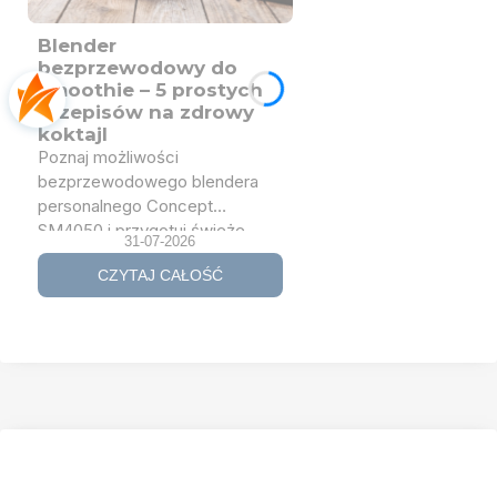
Blender
bezprzewodowy do
smoothie – 5 prostych
przepisów na zdrowy
koktajl
Poznaj możliwości
bezprzewodowego blendera
personalnego Concept
SM4050 i przygotuj świeże
31-07-2026
smoothie w domu, pracy, na
CZYTAJ CAŁOŚĆ
siłowni lub w podróży. Sprawdź
5 prostych przepisów na
koktajle owocowe, zielone i
proteinowe oraz dowiedz się,
czym blender bezprzewodowy
różni się od klasycznego
blendera kielichowego.