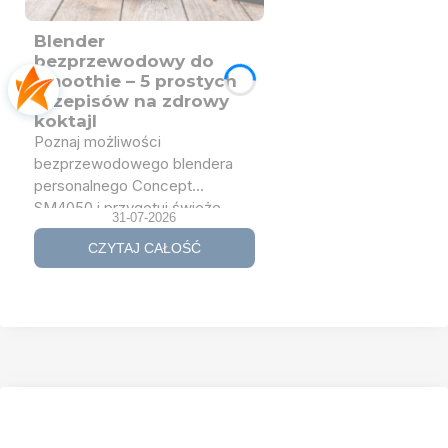
Blender
bezprzewodowy do
smoothie – 5 prostych
przepisów na zdrowy
koktajl
Poznaj możliwości
bezprzewodowego blendera
personalnego Concept
SM4050 i przygotuj świeże
31-07-2026
smoothie w domu, pracy, na
CZYTAJ CAŁOŚĆ
siłowni lub w podróży. Sprawdź
5 prostych przepisów na
koktajle owocowe, zielone i
proteinowe oraz dowiedz się,
czym blender bezprzewodowy
różni się od klasycznego
blendera kielichowego.