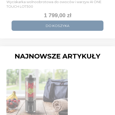
Wyciskarka wolnoobrotowa do owoców i warzyw AI ONE
TOUCH LO7300
1 799,00 zł
Cena
DO KOSZYKA
NAJNOWSZE ARTYKUŁY