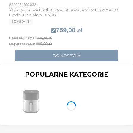
Kod produktu
8595631002032
Wyciskarka wolnoobrotowa do owoców i warzyw Home
Made Juice biała LO7066
PRODUCENT
CONCEPT
759,00 zł
Cena promocyjna
998,00 zł
Cena regularna:
998,00 zł
Najniższa cena:
DO KOSZYKA
POPULARNE KATEGORIE