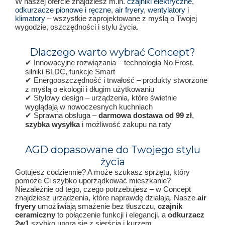
W naszej ofercie znajdziesz m.in.
czajniki elektryczne
,
odkurzacze pionowe i ręczne
,
air fryery
,
wentylatory
i
klimatory
– wszystkie zaprojektowane z myślą o Twojej
wygodzie, oszczędności i stylu życia.
Dlaczego warto wybrać Concept?
✔ Innowacyjne rozwiązania – technologia No Frost,
silniki BLDC, funkcje Smart
✔ Energooszczędność i trwałość – produkty stworzone
z myślą o ekologii i długim użytkowaniu
✔ Stylowy design – urządzenia, które świetnie
wyglądają w nowoczesnych kuchniach
✔ Sprawna obsługa –
darmowa dostawa od 99 zł
,
szybka wysyłka
i możliwość zakupu na raty
AGD dopasowane do Twojego stylu
życia
Gotujesz codziennie? A może szukasz sprzętu, który
pomoże Ci szybko uporządkować mieszkanie?
Niezależnie od tego, czego potrzebujesz – w Concept
znajdziesz urządzenia, które naprawdę działają. Nasze
air
fryery
umożliwiają smażenie bez tłuszczu,
czajnik
ceramiczny
to połączenie funkcji i elegancji, a
odkurzacz
2w1
szybko upora się z sierścią i kurzem.