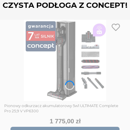
CZYSTA PODŁOGA Z CONCEPT!
Pionowy odkurzacz akumulatorowy 5w1 ULTIMATE Complete
Pro 25,9 V VP6300
1 775,00 zł
Cena