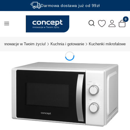
Darmowa dostawa już od 99zł
Rabaty -50% na wybrane produkty
Produk
Otwórz wyszukiwarkę
t innowacje w Twoim życiu!
Kuchnia i gotowanie
Kuchenki mikrofalowe