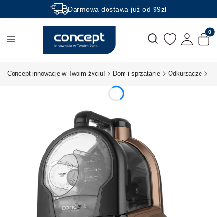
Darmowa dostawa już od 99zł
Rabaty -50% na wybrane produkty
Produk
Otwórz wyszukiwarkę
Concept innowacje w Twoim życiu!
Dom i sprzątanie
Odkurzacze
Od