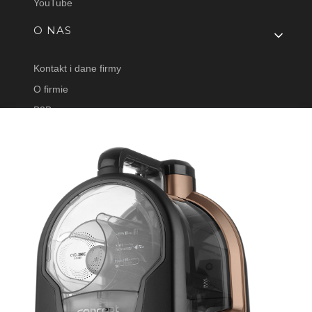
YouTube
O NAS
Kontakt i dane firmy
O firmie
B2B
CONCEPT POLSKA Sp. z o.o
ul. Ostrowskiego 30
53-238 Wrocław, Polska