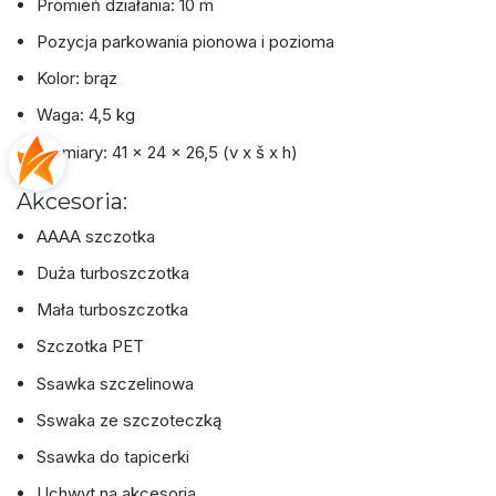
Promień działania: 10 m
Pozycja parkowania pionowa i pozioma
Kolor: brąz
Waga: 4,5 kg
Wymiary: 41 x 24 x 26,5 (v x š x h)
Akcesoria:
AAAA szczotka
Duża turboszczotka
Mała turboszczotka
Szczotka PET
Ssawka szczelinowa
Sswaka ze szczoteczką
Ssawka do tapicerki
Uchwyt na akcesoria