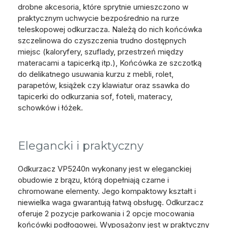
drobne akcesoria, które sprytnie umieszczono w
praktycznym uchwycie bezpośrednio na rurze
teleskopowej odkurzacza. Należą do nich końcówka
szczelinowa do czyszczenia trudno dostępnych
miejsc (kaloryfery, szuflady, przestrzeń między
materacami a tapicerką itp.), Końcówka ze szczotką
do delikatnego usuwania kurzu z mebli, rolet,
parapetów, książek czy klawiatur oraz ssawka do
tapicerki do odkurzania sof, foteli, materacy,
schowków i łóżek.
Elegancki i praktyczny
Odkurzacz VP5240n wykonany jest w eleganckiej
obudowie z brązu, którą dopełniają czarne i
chromowane elementy. Jego kompaktowy kształt i
niewielka waga gwarantują łatwą obsługę. Odkurzacz
oferuje 2 pozycje parkowania i 2 opcje mocowania
końcówki podłogowej. Wyposażony jest w praktyczny