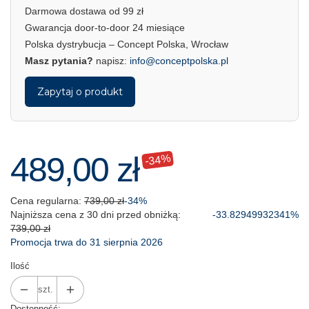
Darmowa dostawa od 99 zł
Gwarancja door-to-door 24 miesiące
Polska dystrybucja – Concept Polska, Wrocław
Masz pytania?
napisz:
info@conceptpolska.pl
Zapytaj o produkt
489,00 zł
-34%
Cena regularna:
739,00 zł
-34%
Najniższa cena z 30 dni przed obniżką:
-33.82949932341%
739,00 zł
Promocja trwa do 31 sierpnia 2026
Ilość
szt.
Dostępność: