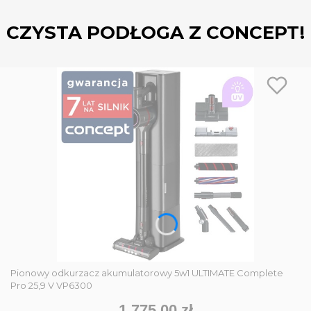
CZYSTA PODŁOGA Z CONCEPT!
Pionowy odkurzacz akumulatorowy 5w1 ULTIMATE Complete
Pro 25,9 V VP6300
1 775,00 zł
Cena