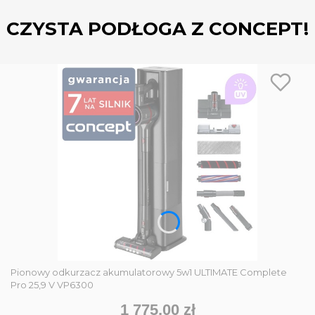
CZYSTA PODŁOGA Z CONCEPT!
Pionowy odkurzacz akumulatorowy 5w1 ULTIMATE Complete
Pro 25,9 V VP6300
1 775,00 zł
Cena