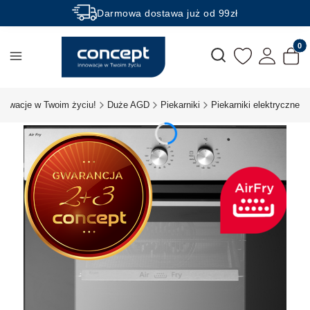
Darmowa dostawa już od 99zł
Rabaty -50% na wybrane produkty
Produk
Otwórz wyszukiwarkę
nnowacje w Twoim życiu!
Duże AGD
Piekarniki
Piekarniki elektryczne