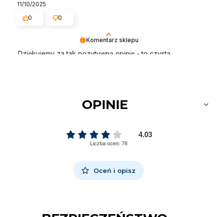
11/10/2025
0
0
Komentarz sklepu
Dziękujemy za tak pozytywną opinię - to czysta
przyjemność obsługiwać takich klientów! Doceniamy
czas i wysiłek włożony w podzielenie się z nami Twoimi
doświadczeniami. Do zobaczenia!
OPINIE
4.03
Liczba ocen: 78
Oceń i opisz