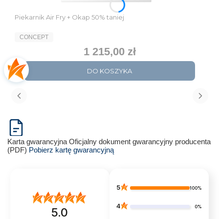
Piekarnik Air Fry + Okap 50% taniej
PRODUCENT
CONCEPT
1 215,00 zł
Cena
DO KOSZYKA
Karta gwarancyjna
Oficjalny dokument gwarancyjny producenta
(PDF)
Pobierz kartę gwarancyjną
5
100%
4
0%
5.0