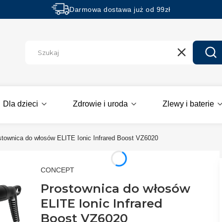
Darmowa dostawa już od 99zł
Rabaty -50% na wybrane produkty
Wyczyść
Szu
Dla dzieci
Zdrowie i uroda
Zlewy i baterie
stownica do włosów ELITE Ionic Infrared Boost VZ6020
CONCEPT
Prostownica do włosów
ELITE Ionic Infrared
Boost VZ6020