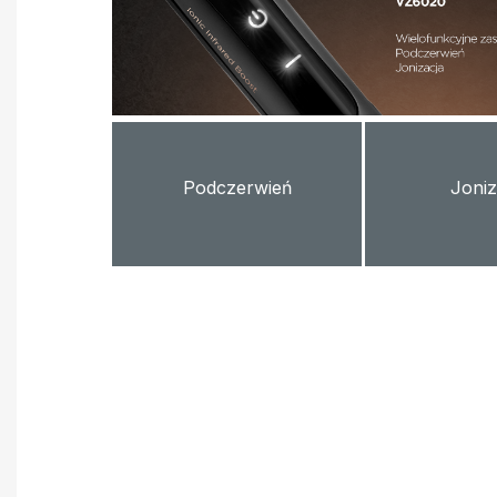
Podczerwień
Joniz