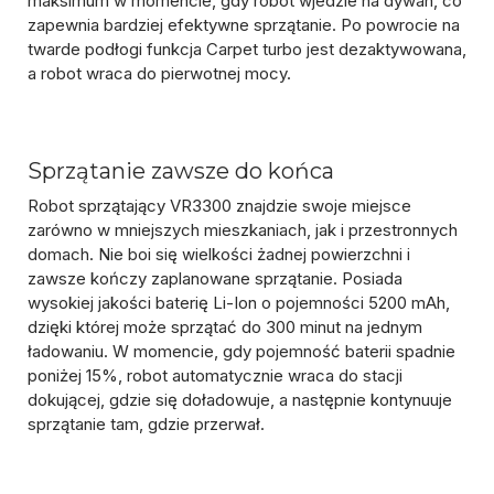
maksimum
w momencie, gdy robot
wjedzie na dywan
, co
zapewnia bardziej efektywne sprzątanie. Po powrocie na
twarde podłogi funkcja Carpet turbo jest dezaktywowana,
a robot wraca do pierwotnej mocy.
Sprzątanie zawsze do końca
Robot sprzątający VR3300 znajdzie swoje miejsce
zarówno w mniejszych mieszkaniach, jak i przestronnych
domach. Nie boi się wielkości żadnej powierzchni i
zawsze kończy zaplanowane sprzątanie. Posiada
wysokiej jakości baterię Li-Ion o pojemności 5200 mAh,
dzięki której może sprzątać
do 300 minut na jednym
ładowaniu
. W momencie, gdy pojemność baterii spadnie
poniżej 15%,
robot automatycznie wraca do stacji
dokującej, gdzie się doładowuje, a następnie kontynuuje
sprzątanie tam, gdzie przerwał
.