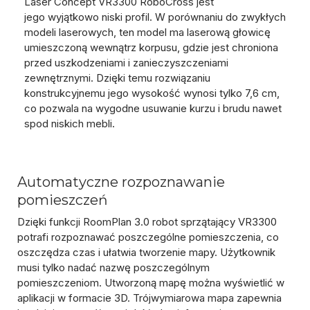
Laser Concept VR3300 RoboCross jest
jego
wyjątkowo niski profil
. W porównaniu do zwykłych
modeli laserowych, ten model ma
laserową głowicę
umieszczoną wewnątrz korpusu
, gdzie jest
chroniona
przed uszkodzeniami i zanieczyszczeniami
zewnętrznymi
. Dzięki temu rozwiązaniu
konstrukcyjnemu jego wysokość wynosi tylko
7,6 cm
,
co pozwala na wygodne usuwanie kurzu i brudu nawet
spod niskich mebli.
Automatyczne rozpoznawanie
pomieszczeń
Dzięki funkcji RoomPlan 3.0 robot sprzątający VR3300
potrafi
rozpoznawać poszczególne pomieszczenia
, co
oszczędza czas i ułatwia tworzenie mapy. Użytkownik
musi tylko nadać nazwę poszczególnym
pomieszczeniom. Utworzoną mapę można wyświetlić w
aplikacji w
formacie 3D. Trójwymiarowa mapa zapewnia