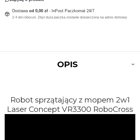
Dostawa
od 0,00 zł
- InPost Paczkomat 24/7
2-4 dni robocze. Zbyt duża paczka zostanie dostarczona na adres domowy
OPIS
Robot sprzątający z mopem 2w1
Laser Concept
VR3300
RoboCross