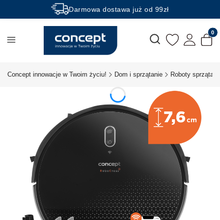
Darmowa dostawa już od 99zł
Rabaty -50% na wybrane produkty
Produk
Otwórz wyszukiwarkę
Concept innowacje w Twoim życiu!
Dom i sprzątanie
Roboty sprzątają