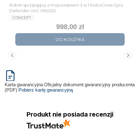
Robot sprzątający z mopowaniem 3 w 1 RoboCross Gyro
Defender UVC VR2020
PRODUCENT
CONCEPT
998,00 zł
Cena
DO KOSZYKA
Karta gwarancyjna
Oficjalny dokument gwarancyjny producenta
(PDF)
Pobierz kartę gwarancyjną
Produkt nie posiada recenzji