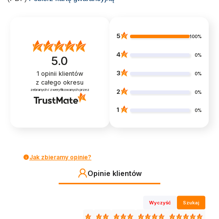
5
100%
4
0%
5.0
3
1
opinii klientów
0%
z całego okresu
zebranych i zweryfikowanych przez
2
0%
1
0%
Jak zbieramy opinie?
Opinie klientów
Wyczyść
Szukaj