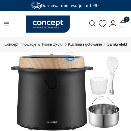
Darmowa dostawa już od 99zł
Rabaty -50% na wybrane produkty
Produk
Otwórz wyszukiwarkę
Concept innowacje w Twoim życiu!
Kuchnia i gotowanie
Garnki elektry