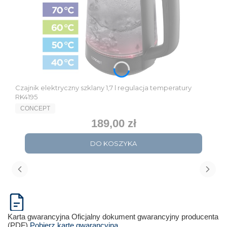
Czajnik elektryczny szklany 1,7 l regulacja temperatury
RK4195
PRODUCENT
CONCEPT
189,00 zł
Cena
DO KOSZYKA
Karta gwarancyjna
Oficjalny dokument gwarancyjny producenta
(PDF)
Pobierz kartę gwarancyjną