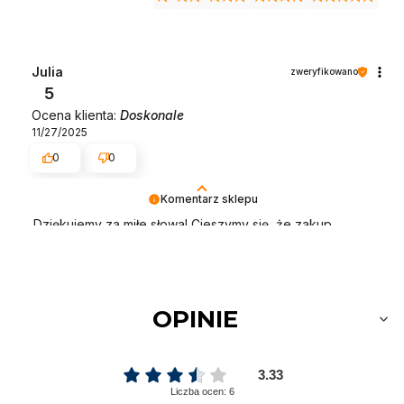
Julia
zweryfikowano
5
Ocena klienta:
Doskonale
11/27/2025
0
0
Komentarz sklepu
Dziękujemy za miłe słowa! Cieszymy się, że zakup
przeszedł bezproblemowo, oraz, że możemy zapewnić
odpowiednią obsługę tak świetnym klientom.
Dziękujemy raz jeszcze!
OPINIE
3.33
Liczba ocen: 6