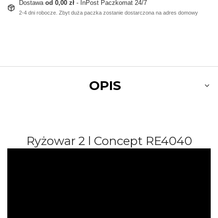
Dostawa
od 0,00 zł
- InPost Paczkomat 24/7
2-4 dni robocze. Zbyt duża paczka zostanie dostarczona na adres domowy
OPIS
Ryżowar 2 l Concept
RE4040