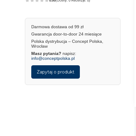
0.00
(Oceny: 0 Recenzje: 0)
Darmowa dostawa od 99 zł
Gwarancja door-to-door 24 miesiące
Polska dystrybucja – Concept Polska,
Wrocław
Masz pytania?
napisz:
info@conceptpolska.pl
Zapytaj o produkt