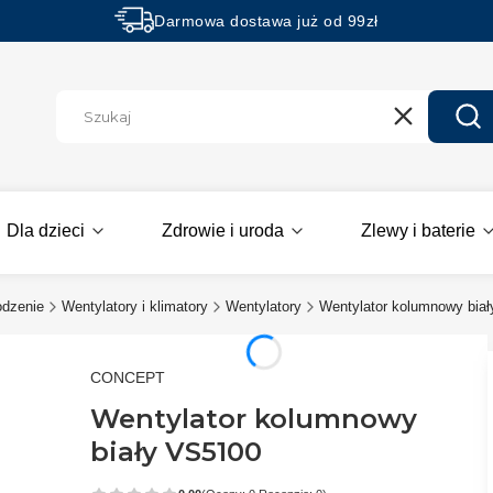
Darmowa dostawa już od 99zł
Rabaty -50% na wybrane produkty
Wyczyść
Szu
Dla dzieci
Zdrowie i uroda
Zlewy i baterie
odzenie
Wentylatory i klimatory
Wentylatory
Wentylator kolumnowy bia
CONCEPT
Wentylator kolumnowy
biały VS5100