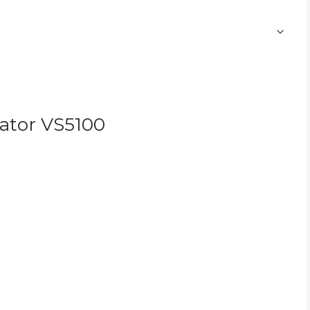
lator
VS5100