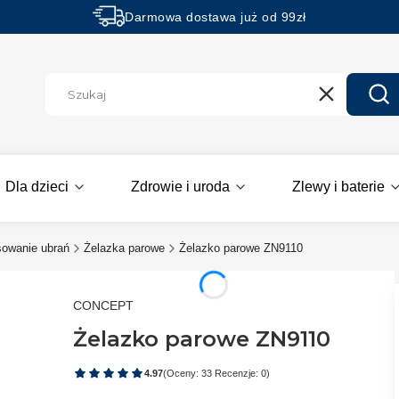
Darmowa dostawa już od 99zł
Rabaty -50% na wybrane produkty
Wyczyść
Szu
Dla dzieci
Zdrowie i uroda
Zlewy i baterie
asowanie ubrań
Żelazka parowe
Żelazko parowe ZN9110
CONCEPT
Żelazko parowe ZN9110
4.97
(Oceny: 33 Recenzje: 0)