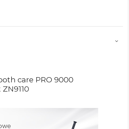
ooth care PRO 9000
t
ZN9110