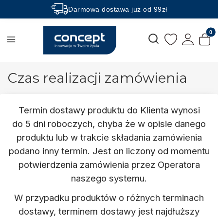
Darmowa dostawa już od 99zł
Rabaty -50% na wybrane produkty
Produk
Otwórz wyszukiwarkę
Czas realizacji zamówienia
Termin dostawy produktu do Klienta wynosi
do
5 dni roboczych
, chyba że w opisie danego
produktu lub w trakcie składania zamówienia
podano inny termin. Jest on liczony od momentu
potwierdzenia zamówienia przez Operatora
naszego systemu.
W przypadku produktów o różnych terminach
dostawy, terminem dostawy jest najdłuższy