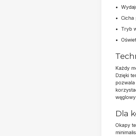
Wydaj
Cicha
Tryb w
Oświet
Tech
Każdy m
Dzięki t
pozwala 
korzysta
węglowym
Dla 
Okapy te
minimali