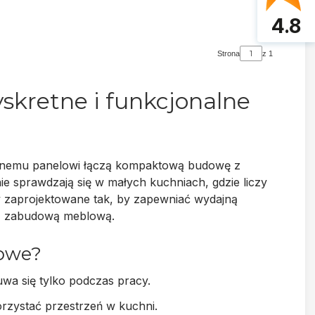
4.8
Strona
z 1
skretne i funkcjonalne
wanemu panelowi łączą kompaktową budowę z
ie sprawdzają się w
małych kuchniach
, gdzie liczy
ły zaprojektowane tak, by zapewniać
wydajną
 z zabudową meblową.
powe?
uwa się tylko podczas pracy.
rzystać przestrzeń w kuchni.