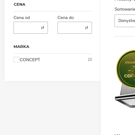
CENA
Sortowani
Cena od
Cena do
Domyśln
zł
zł
MARKA
Marka
CONCEPT
10