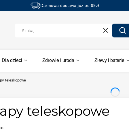
Darmowa dostawa już od 99zł
Rabaty -50% na wybrane produkty
Wyczyść
Szu
Dla dzieci
Zdrowie i uroda
Zlewy i baterie
py teleskopowe
apy teleskopowe
10