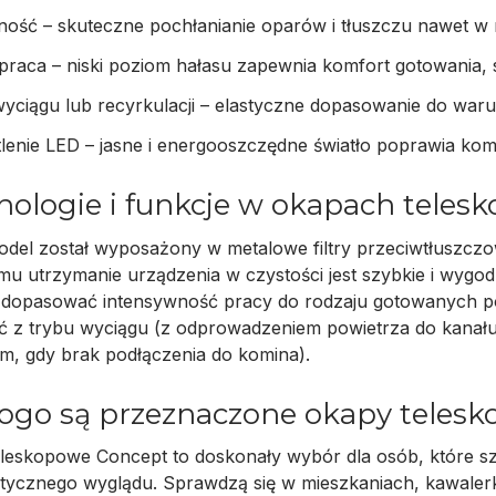
ność
– skuteczne pochłanianie oparów i tłuszczu nawet w 
 praca
– niski poziom hałasu zapewnia komfort gotowania, 
yciągu lub recyrkulacji
– elastyczne dopasowanie do waru
lenie LED
– jasne i energooszczędne światło poprawia komf
nologie i funkcje w okapach tele
odel został wyposażony w
metalowe filtry przeciwtłuszcz
emu utrzymanie urządzenia w czystości jest szybkie i wyg
dopasować intensywność pracy do rodzaju gotowanych po
ć z trybu
wyciągu
(z odprowadzeniem powietrza do kanału
, gdy brak podłączenia do komina).
kogo są przeznaczone okapy teles
leskopowe Concept to doskonały wybór dla osób, które s
stycznego wyglądu
. Sprawdzą się w mieszkaniach, kawaler