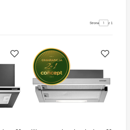
Strona
z 1