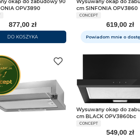
ny okap do zabudowy 90
Wysuwany okap do zab
INFONIA OPV3890
cm SINFONIA OPV3860
T
CONCEPT
877,00 zł
619,00 zł
DO KOSZYKA
Powiadom mnie o dostę
Wysuwany okap do zab
cm BLACK OPV3860bc
CONCEPT
549,00 zł