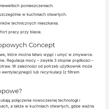
niewielkich pomieszczeniach.
szczególnie w kuchniach otwartych.
nków technicznych mieszkania.
ort pracy przy blacie.
skopowych Concept
owe
, które można łatwo wyjąć i umyć w zmywarce.
odne. Regulacja mocy – zwykle
3 stopnie prędkości
–
traw. W zależności od potrzeb użytkownik może
 wentylacyjnego) lub
recyrkulacji
(z filtrem
kopowe?
zukają połączenia
nowoczesnej technologii
i
kach, a także w kuchniach otwartych, gdzie ważna