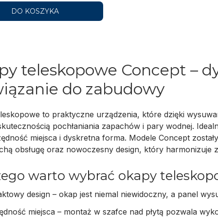
DO KOSZYKA
y teleskopowe Concept – dy
wiązanie do zabudowy
eleskopowe
to praktyczne urządzenia, które dzięki wysu
kutecznością pochłaniania zapachów i pary wodnej. Idealn
zędność miejsca i dyskretna forma. Modele Concept zosta
cichą obsługę oraz nowoczesny design, który harmonizuje
zego warto wybrać okapy telesko
ktowy design
– okap jest niemal niewidoczny, a panel wys
ędność miejsca
– montaż w szafce nad płytą pozwala wyko