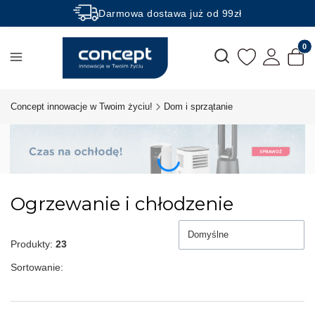
Darmowa dostawa już od 99zł
Rabaty -50% na wybrane produkty
Produk
Otwórz wyszukiwarkę
Concept innowacje w Twoim życiu!
Dom i sprzątanie
Ogrzewanie i chłodzenie
Domyślne
Produkty:
23
Sortowanie: