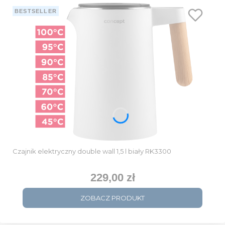
BESTSELLER
Czajnik elektryczny double wall 1,5 l biały RK3300
229,00 zł
Cena
ZOBACZ PRODUKT