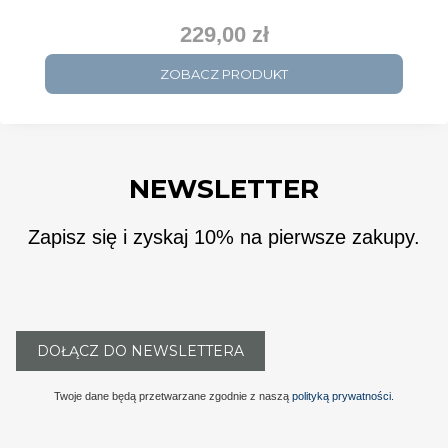
229,00 zł
Cena
ZOBACZ PRODUKT
NEWSLETTER
Zapisz się i zyskaj 10% na pierwsze zakupy.
DOŁĄCZ DO NEWSLETTERA
Twoje dane będą przetwarzane zgodnie z naszą
polityką prywatności
.