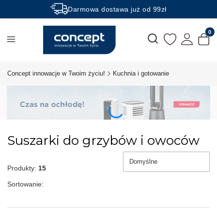
Darmowa dostawa już od 99zł
Rabaty -50% na wybrane produkty
Produk
Otwórz wyszukiwarkę
Concept innowacje w Twoim życiu!
Kuchnia i gotowanie
Suszarki do grzybów i owoców
Domyślne
Produkty:
15
Sortowanie: