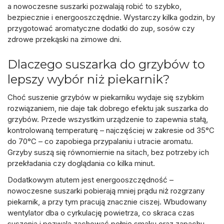
a nowoczesne suszarki pozwalają robić to szybko,
bezpiecznie i energooszczędnie. Wystarczy kilka godzin, by
przygotować aromatyczne dodatki do zup, sosów czy
zdrowe przekąski na zimowe dni.
Dlaczego suszarka do grzybów to
lepszy wybór niż piekarnik?
Choć suszenie grzybów w piekarniku wydaje się szybkim
rozwiązaniem, nie daje tak dobrego efektu jak
suszarka do
grzybów
. Przede wszystkim urządzenie to zapewnia stałą,
kontrolowaną temperaturę – najczęściej w zakresie od 35°C
do 70°C – co zapobiega przypalaniu i utracie aromatu.
Grzyby suszą się równomiernie na sitach, bez potrzeby ich
przekładania czy doglądania co kilka minut.
Dodatkowym atutem jest energooszczędność –
nowoczesne suszarki pobierają mniej prądu niż rozgrzany
piekarnik, a przy tym pracują znacznie ciszej. Wbudowany
wentylator dba o cyrkulację powietrza, co skraca czas
suszenia i pozwala zachować pełnię smaku oraz zapachu.