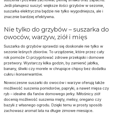
Jeśli planujesz suszyć większe ilości grzybów w sezonie,
suszarka elektryczna
będzie nie tylko wygodniejsza, ale i
znacznie bardziej efektywna.
Nie tylko do grzybów – suszarka do
owoców, warzyw, ziół i mięs
Suszarka do grzybów
sprawdzi się doskonale nie tylko w
sezonie leśnych zbiorów. To urządzenie, które przez cały
rok pomoże Ci przygotować zdrowe przekąski i domowe
przetwory. Wystarczy kilka godzin, by zamienić jabłka,
banany, śliwki czy morele w chrupiące chipsy bez dodatku
cukru i konserwantów.
Nowoczesne
suszarki do owoców
i warzyw oferują także
możliwość suszenia pomidorów, papryki, a nawet mięsa czy
ryb – idealne dla fanów domowego jerky. Miłośnicy ziół
docenią możliwość suszenia mięty, melisy, oregano czy
bazylii z własnego ogrodu. Dzięki temu w prosty sposób
zachowasz aromat lata na długie zimowe miesiące.