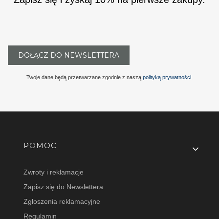
DOŁĄCZ DO NEWSLETTERA
Twoje dane będą przetwarzane zgodnie z naszą
polityką prywatności
.
Linki w stopce
POMOC
Zwroty i reklamacje
Zapisz się do Newslettera
Zgłoszenia reklamacyjne
Regulamin