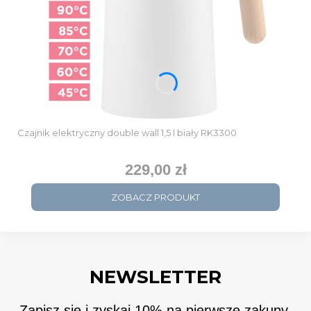
Czajnik elektryczny double wall 1,5 l biały RK3300
229,00 zł
Cena
ZOBACZ PRODUKT
NEWSLETTER
Zapisz się i zyskaj 10% na pierwsze zakupy.