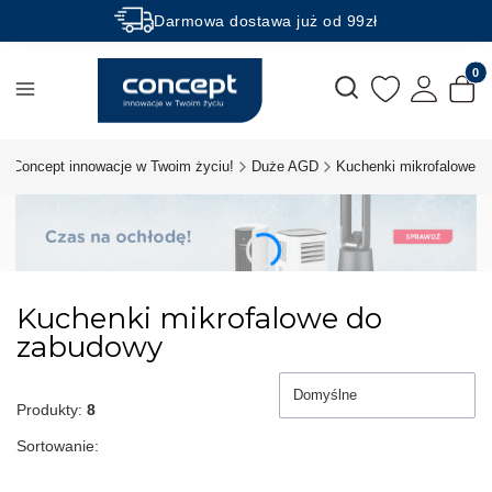
Darmowa dostawa już od 99zł
Rabaty -50% na wybrane produkty
Produk
Otwórz wyszukiwarkę
Concept innowacje w Twoim życiu!
Duże AGD
Kuchenki mikrofalowe
Kuchenki mikrofalowe do
zabudowy
Domyślne
Produkty:
8
Sortowanie: