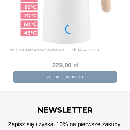
Czajnik elektryczny double wall 1,5 l biały RK3300
229,00 zł
Cena
ZOBACZ PRODUKT
NEWSLETTER
Zapisz się i zyskaj 10% na pierwsze zakupy.