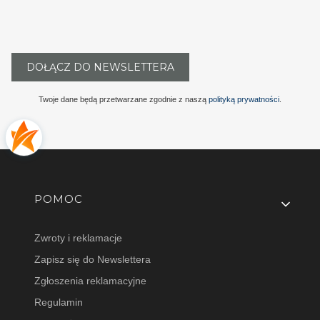
DOŁĄCZ DO NEWSLETTERA
Twoje dane będą przetwarzane zgodnie z naszą
polityką prywatności
.
Linki w stopce
POMOC
Zwroty i reklamacje
Zapisz się do Newslettera
Zgłoszenia reklamacyjne
Regulamin