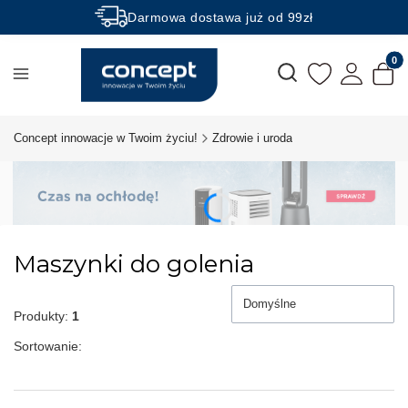
Darmowa dostawa już od 99zł
Rabaty -50% na wybrane produkty
Produk
Otwórz wyszukiwarkę
Concept innowacje w Twoim życiu!
Zdrowie i uroda
Maszynki do golenia
Domyślne
Produkty:
1
Sortowanie: