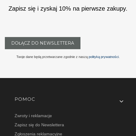
Zapisz się i zyskaj 10% na pierwsze zakupy.
DOŁĄCZ DO NEWSLETTERA
Twoje dane będą przetwarzane zgodnie z naszą
polityką prywatności
.
Linki w stopce
POMOC
Zwroty i reklamacje
Zapisz się do Newslettera
Zgłoszenia reklamacyjne