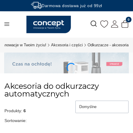
Darmowa dostawa już od 99zł
Rabaty -50% na wybrane produkty
Produk
Otwórz wyszukiwarkę
 innowacje w Twoim życiu!
Akcesoria i części
Odkurzacze - akcesoria
Akcesoria do odkurzaczy
automatycznych
Domyślne
Produkty:
6
Sortowanie: