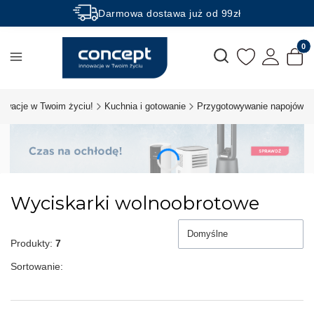
Darmowa dostawa już od 99zł
Rabaty -50% na wybrane produkty
Produk
Otwórz wyszukiwarkę
nowacje w Twoim życiu!
Kuchnia i gotowanie
Przygotowywanie napojów
Wyciskarki wolnoobrotowe
Domyślne
Produkty:
7
Sortowanie: