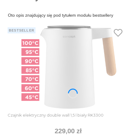
Oto opis znajdujący się pod tytułem modułu bestsellery
BESTSELLER
Czajnik elektryczny double wall 1,5 l biały RK3300
229,00 zł
Cena