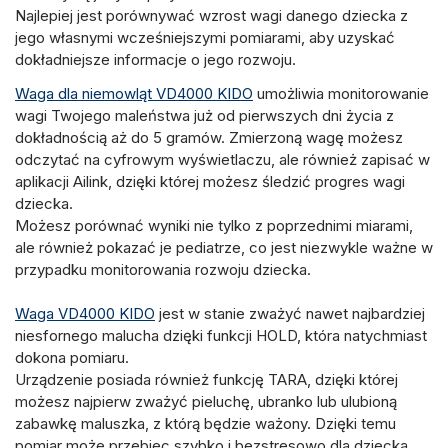
Najlepiej jest porównywać wzrost wagi danego dziecka z
jego własnymi
wcześniejszymi pomiarami,
aby uzyskać
dokładniejsze informacje o jego rozwoju.
Waga dla niemowląt VD4000 KIDO
umożliwia monitorowanie
wagi Twojego maleństwa
już od pierwszych dni życia
z
dokładnością aż do 5 gramów. Zmierzoną wagę możesz
odczytać na cyfrowym wyświetlaczu, ale również
zapisać w
aplikacji Ailink
, dzięki której możesz śledzić progres wagi
dziecka.
Możesz porównać wyniki nie tylko z poprzednimi miarami,
ale również
pokazać je pediatrze
, co jest niezwykle ważne w
przypadku monitorowania rozwoju dziecka.
Waga VD4000 KIDO
jest w stanie zważyć
nawet najbardziej
niesfornego malucha
dzięki
funkcji HOLD
, która natychmiast
dokona pomiaru.
Urządzenie posiada również funkcję TARA, dzięki której
możesz najpierw zważyć pieluchę, ubranko lub ulubioną
zabawkę maluszka, z którą będzie ważony.
Dzięki temu
pomiar może przebiec szybko i bezstresowo dla dziecka.