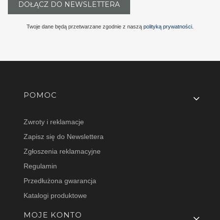
DOŁĄCZ DO NEWSLETTERA
Twoje dane będą przetwarzane zgodnie z naszą
polityką prywatności
.
Linki w stopce
POMOC
Zwroty i reklamacje
Zapisz się do Newslettera
Zgłoszenia reklamacyjne
Regulamin
Przedłużona gwarancja
Katalogi produktowe
MOJE KONTO