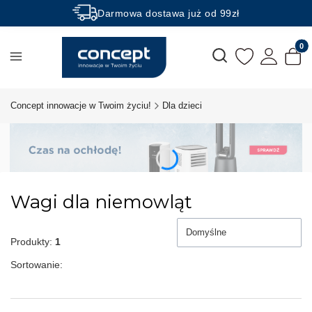
Darmowa dostawa już od 99zł
Rabaty -50% na wybrane produkty
Produk
Otwórz wyszukiwarkę
Concept innowacje w Twoim życiu!
Dla dzieci
Wagi dla niemowląt
Domyślne
Produkty:
1
Sortowanie: