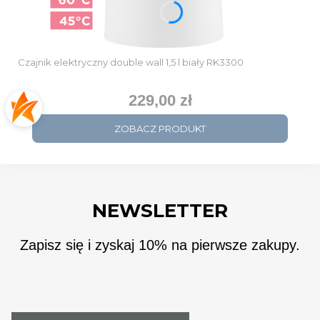
Czajnik elektryczny double wall 1,5 l biały RK3300
229,00 zł
Cena
ZOBACZ PRODUKT
NEWSLETTER
Zapisz się i zyskaj 10% na pierwsze zakupy.