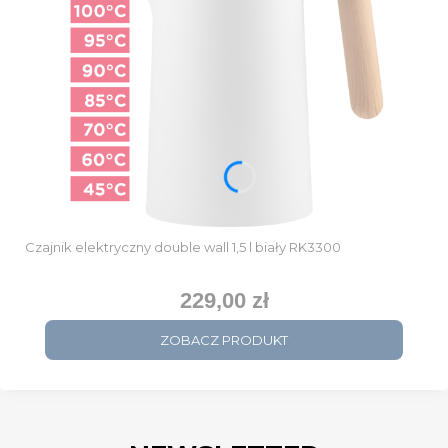
Czajnik elektryczny double wall 1,5 l biały RK3300
229,00 zł
Cena
ZOBACZ PRODUKT