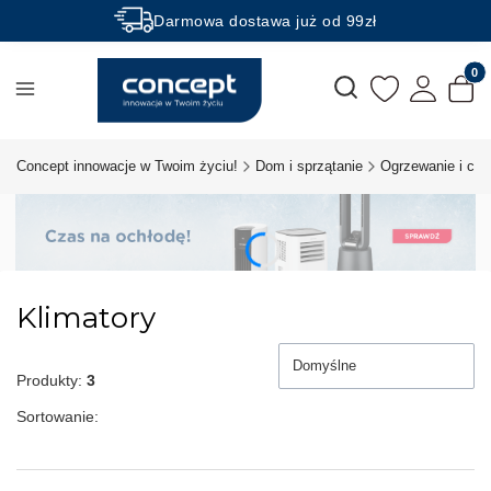
Darmowa dostawa już od 99zł
Rabaty -50% na wybrane produkty
Produk
Otwórz wyszukiwarkę
Concept innowacje w Twoim życiu!
Dom i sprzątanie
Ogrzewanie i chł
Klimatory
Domyślne
Produkty:
3
Sortowanie: