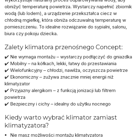
obniżyć temperaturę powietrza. Wystarczy napełnić zbiornik
wodą (lub lodem), a urządzenie przekształca ciecz w
chłodną mgiełkę, która obniża odczuwalną temperaturę w
pomieszczeniu. To idealne rozwiązanie do sypialni, salonu,
biura czy pokoju dziecka.
Zalety klimatora przenośnego Concept:
✔️
Nie wymaga montażu
– wystarczy podłączyć do gniazdka
✔️
Mobilny
– na kółkach, lekki, łatwy do przestawiania
✔️
Wielofunkcyjny
– chłodzi, nawilża, oczyszcza powietrze
✔️
Ekonomiczny
– zużywa znacznie mniej energii niż
klimatyzator
✔️
Przyjazny alergikom
– z funkcją jonizacji lub filtrem
powietrza
✔️
Bezpieczny i cichy
– idealny do użytku nocnego
Kiedy warto wybrać klimator zamiast
klimatyzatora?
Nie masz możliwości montażu klimatyzatora