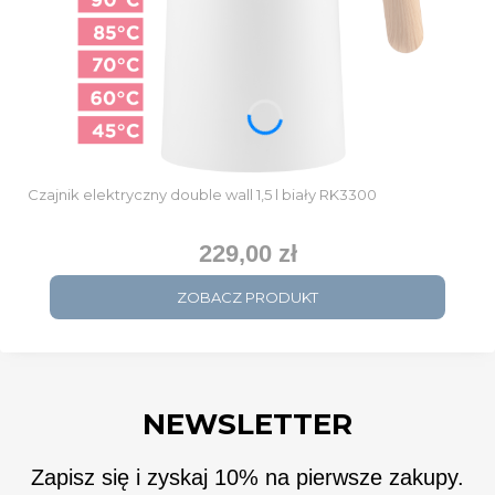
Czajnik elektryczny double wall 1,5 l biały RK3300
229,00 zł
Cena
ZOBACZ PRODUKT
NEWSLETTER
Zapisz się i zyskaj 10% na pierwsze zakupy.