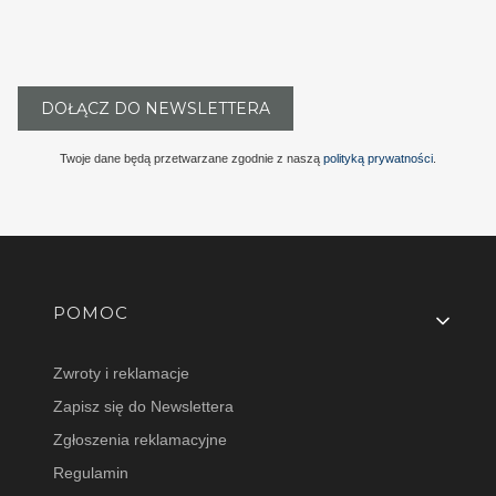
DOŁĄCZ DO NEWSLETTERA
Twoje dane będą przetwarzane zgodnie z naszą
polityką prywatności
.
Linki w stopce
POMOC
Zwroty i reklamacje
Zapisz się do Newslettera
Zgłoszenia reklamacyjne
Regulamin