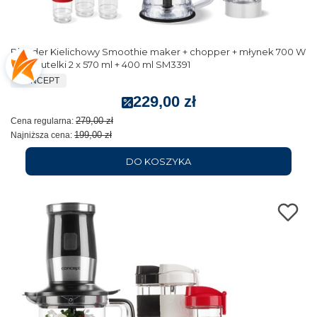
Blender Kielichowy Smoothie maker + chopper + młynek 700 W
biały butelki 2 x 570 ml + 400 ml SM3391
CONCEPT
229,00 zł
279,00 zł
Cena regularna:
199,00 zł
Najniższa cena:
DO KOSZYKA