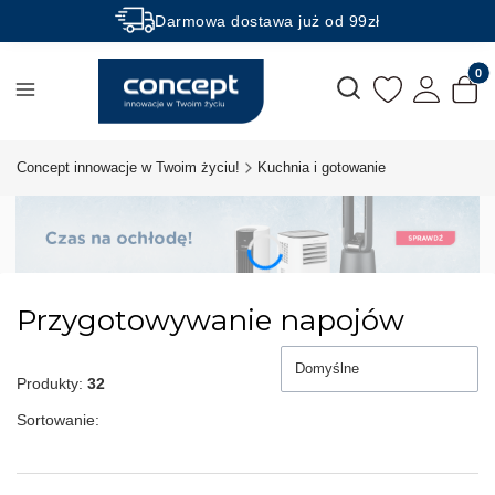
Darmowa dostawa już od 99zł
Rabaty -50% na wybrane produkty
Produk
Otwórz wyszukiwarkę
Concept innowacje w Twoim życiu!
Kuchnia i gotowanie
Przygotowywanie napojów
Domyślne
Produkty:
32
Sortowanie: