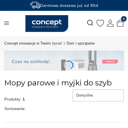
Darmowa dostawa już od 99zł
Rabaty -50% na wybrane produkty
Produk
Otwórz wyszukiwarkę
Concept innowacje w Twoim życiu!
Dom i sprzątanie
Mopy parowe i myjki do szyb
Domyślne
Produkty:
1
Sortowanie: