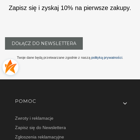
Zapisz się i zyskaj 10% na pierwsze zakupy.
DOŁĄCZ DO NEWSLETTERA
Twoje dane będą przetwarzane zgodnie z naszą
polityką prywatności
.
Linki w stopce
POMOC
Zwroty i reklamacje
Zapisz się do Newslettera
Zgłoszenia reklamacyjne