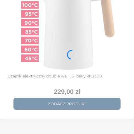
Czajnik elektryczny double wall 1,5 l biały RK3300
229,00 zł
Cena
ZOBACZ PRODUKT