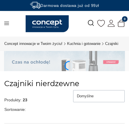
Darmowa dostawa już od 99zł
Rabaty -50% na wybrane produkty
Produk
Otwórz wyszukiwarkę
Concept innowacje w Twoim życiu!
Kuchnia i gotowanie
Czajniki
Czajniki nierdzewne
Domyślne
Produkty:
23
Sortowanie: