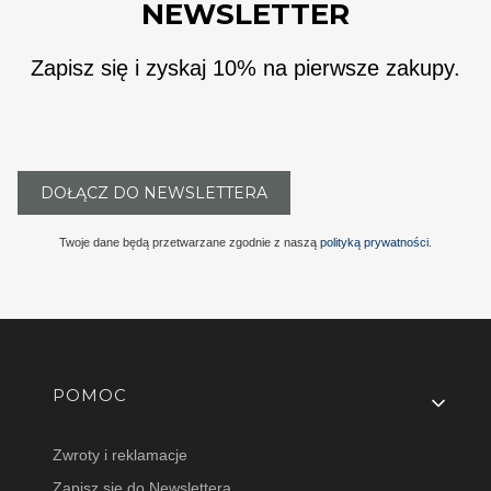
NEWSLETTER
Zapisz się i zyskaj 10% na pierwsze zakupy.
DOŁĄCZ DO NEWSLETTERA
Twoje dane będą przetwarzane zgodnie z naszą
polityką prywatności
.
Linki w stopce
POMOC
Zwroty i reklamacje
Zapisz się do Newslettera