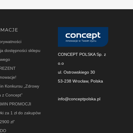
RMACJE
 prywatności
ja dostępności sklepu
CONCEPT POLSKA Sp. z
owego
o.o
REZENT
ul. Ostrowskiego 30
nowacje!
53-238 Wrocław, Polska
in Konkursu „Zdrowy
ia z Concept”
info@conceptpolska.pl
MIN PROMOCJI
ki za 1 zł do zakupów
2900 zł”
BDO