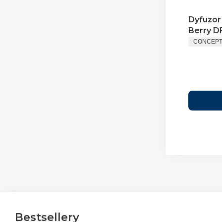
Dyfuzor
Berry D
CONCEP
Bestsellery