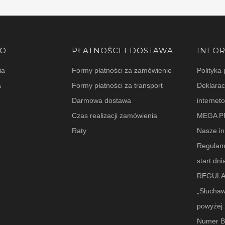
TO
PŁATNOŚCI I DOSTAWA
INFO
ia
Formy płatności za zamówienie
Polityka
a
Formy płatności za transport
Deklarac
Darmowa dostawa
internet
Czas realizacji zamówienia
MEGA P
Raty
Nasze in
Regulam
start dn
REGULA
„Słuchaw
powyżej 
Numer 