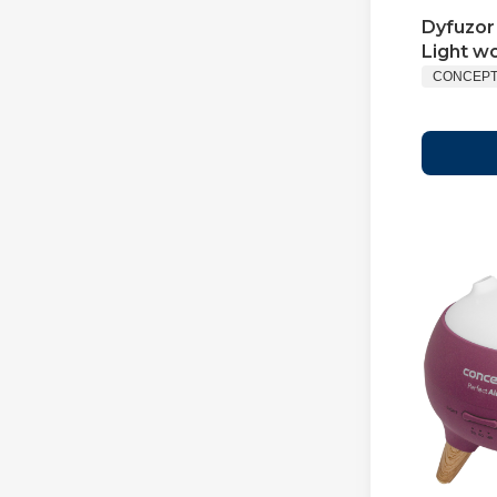
Dyfuzor
Light w
CONCEP