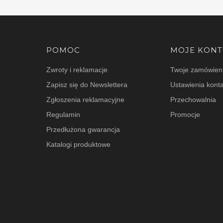
Linki w stopce
POMOC
MOJE KON
Zwroty i reklamacje
Twoje zamówien
Zapisz się do Newslettera
Ustawienia kont
Zgłoszenia reklamacyjne
Przechowalnia
Regulamin
Promocje
Przedłużona gwarancja
Katalogi produktowe