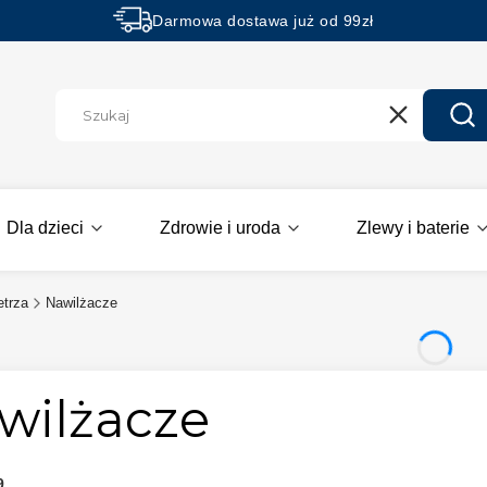
Darmowa dostawa już od 99zł
Rabaty -50% na wybrane produkty
Wyczyść
Szu
Dla dzieci
Zdrowie i uroda
Zlewy i baterie
etrza
Nawilżacze
wilżacze
9