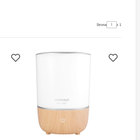
Strona
z 1