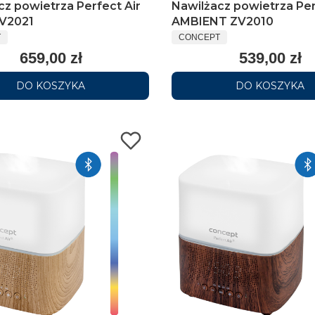
cz powietrza Perfect Air
Nawilżacz powietrza Per
V2021
AMBIENT ZV2010
T
CONCEPT
659,00 zł
539,00 zł
DO KOSZYKA
DO KOSZYKA