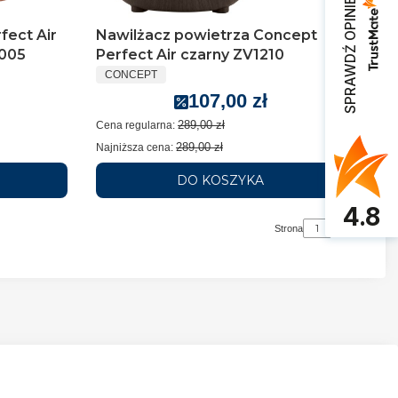
SPRAWDŹ OPINIE
Nawilżacz powietrza Concept
fect Air
Perfect Air czarny ZV1210
1005
CONCEPT
107,00 zł
289,00 zł
Cena regularna:
289,00 zł
Najniższa cena:
DO KOSZYKA
4.8
Strona
z 1