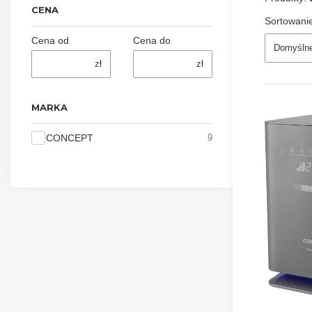
CENA
Sortowani
Cena od
Cena do
Domyśln
zł
zł
MARKA
Marka
CONCEPT
9