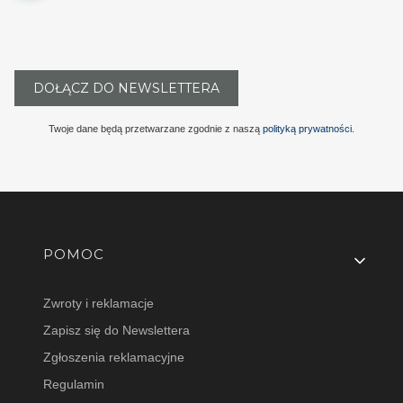
DOŁĄCZ DO NEWSLETTERA
Twoje dane będą przetwarzane zgodnie z naszą
polityką prywatności
.
Linki w stopce
POMOC
Zwroty i reklamacje
Zapisz się do Newslettera
Zgłoszenia reklamacyjne
Regulamin