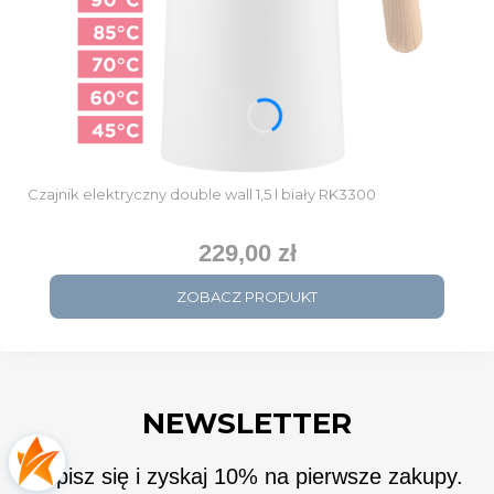
Czajnik elektryczny double wall 1,5 l biały RK3300
229,00 zł
Cena
ZOBACZ PRODUKT
NEWSLETTER
Zapisz się i zyskaj 10% na pierwsze zakupy.