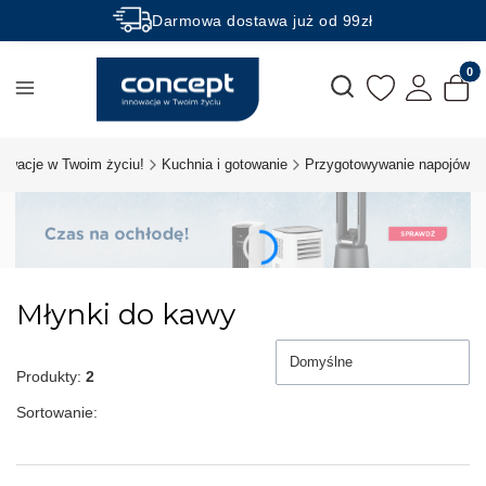
Darmowa dostawa już od 99zł
Rabaty -50% na wybrane produkty
Produk
Otwórz wyszukiwarkę
nowacje w Twoim życiu!
Kuchnia i gotowanie
Przygotowywanie napojów
Młynki do kawy
Domyślne
Produkty:
2
Sortowanie: