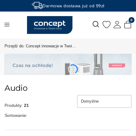
Darmowa dostawa już od 99zł
Rabaty -50% na wybrane produkty
Produk
Otwórz wyszukiwarkę
Przejdź do:
Concept innowacje w Twoim życiu!
Audio
Domyślne
Produkty:
21
Sortowanie: