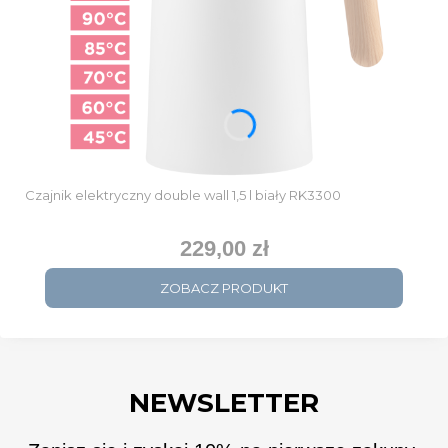
Czajnik elektryczny double wall 1,5 l biały RK3300
229,00 zł
Cena
ZOBACZ PRODUKT
NEWSLETTER