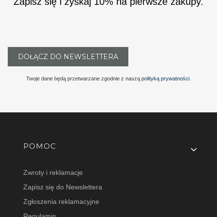
Zapisz się i zyskaj 10% na pierwsze zakupy.
DOŁĄCZ DO NEWSLETTERA
Twoje dane będą przetwarzane zgodnie z naszą
polityką prywatności
.
Linki w stopce
POMOC
Zwroty i reklamacje
Zapisz się do Newslettera
Zgłoszenia reklamacyjne
Regulamin