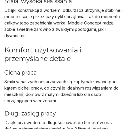
Stała, wysoka siła ssania
Dzięki konstrukcji z workiem, odkurzacz utrzymuje
stabilne i
mocne ssanie
przez cały cykl sprzątania – aż do momentu
całkowitego zapełnienia worka. Modele Concept radzą
sobie świetnie zarówno z twardymi podłogami, jak i
dywanami.
Komfort użytkowania i
przemyślane detale
Cicha praca
Silniki w naszych odkurzaczach są zoptymalizowane pod
kątem
cichej pracy
, co czyni je idealnym rozwiązaniem do
mieszkań, domów z małymi dziećmi lub dla osób
sprzątających wieczorami.
Długi zasięg pracy
Dzięki przewodom o długości nawet do 9 metrów oraz
dużym pojemnościom worków (do 3 litrów), możesz