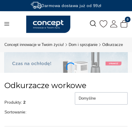
Darmowa dostawa już od 99zł
Rabaty -50% na wybrane produkty
Produk
Otwórz wyszukiwarkę
Concept innowacje w Twoim życiu!
Dom i sprzątanie
Odkurzacze
Odkurzacze workowe
Domyślne
Produkty:
2
Sortowanie: