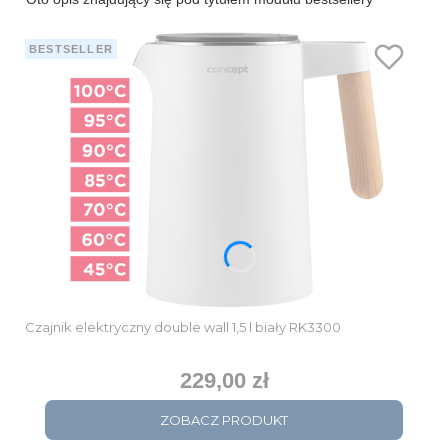
BESTSELLER
Czajnik elektryczny double wall 1,5 l biały RK3300
229,00 zł
Cena
ZOBACZ PRODUKT