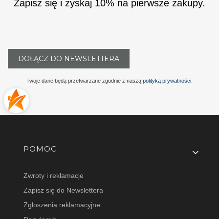
Zapisz się i zyskaj 10% na pierwsze zakupy.
DOŁĄCZ DO NEWSLETTERA
Twoje dane będą przetwarzane zgodnie z naszą
polityką prywatności
.
Linki w stopce
POMOC
Zwroty i reklamacje
Zapisz się do Newslettera
Zgłoszenia reklamacyjne