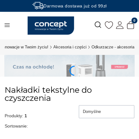
Darmowa dostawa już od 99zł
Rabaty -50% na wybrane produkty
Produk
Otwórz wyszukiwarkę
 innowacje w Twoim życiu!
Akcesoria i części
Odkurzacze - akcesoria
Nakładki tekstylne do
czyszczenia
Domyślne
Produkty:
1
Sortowanie: