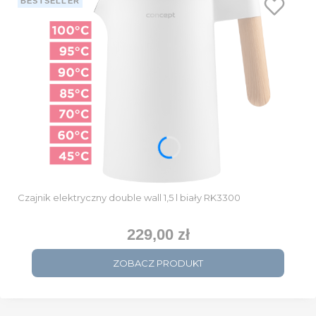
BESTSELLER
Czajnik elektryczny double wall 1,5 l biały RK3300
229,00 zł
Cena
ZOBACZ PRODUKT