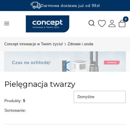
Darmowa dostawa już od 99zł
Rabaty -50% na wybrane produkty
Produk
Otwórz wyszukiwarkę
Concept innowacje w Twoim życiu!
Zdrowie i uroda
Pielęgnacja twarzy
Domyślne
Produkty:
5
Sortowanie: