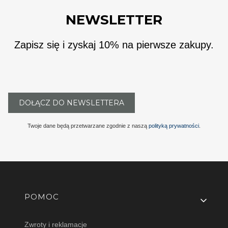
NEWSLETTER
Zapisz się i zyskaj 10% na pierwsze zakupy.
DOŁĄCZ DO NEWSLETTERA
Twoje dane będą przetwarzane zgodnie z naszą
polityką prywatności
.
Linki w stopce
POMOC
Zwroty i reklamacje