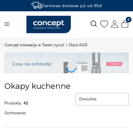
Darmowa dostawa już od 99zł
Rabaty -50% na wybrane produkty
Produk
Otwórz wyszukiwarkę
Concept innowacje w Twoim życiu!
Duże AGD
Okapy kuchenne
Domyślne
Produkty:
42
Sortowanie: