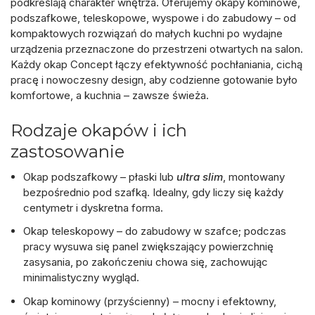
podkreślają charakter wnętrza. Oferujemy okapy kominowe,
podszafkowe, teleskopowe, wyspowe i do zabudowy – od
kompaktowych rozwiązań do małych kuchni po wydajne
urządzenia przeznaczone do przestrzeni otwartych na salon.
Każdy okap Concept łączy
efektywność pochłaniania
,
cichą
pracę
i
nowoczesny design
, aby codzienne gotowanie było
komfortowe, a kuchnia – zawsze świeża.
Rodzaje okapów i ich
zastosowanie
Okap podszafkowy
– płaski lub
ultra slim
, montowany
bezpośrednio pod szafką. Idealny, gdy liczy się każdy
centymetr i dyskretna forma.
Okap teleskopowy
– do zabudowy w szafce; podczas
pracy wysuwa się panel zwiększający powierzchnię
zasysania, po zakończeniu chowa się, zachowując
minimalistyczny wygląd.
Okap kominowy (przyścienny)
– mocny i efektowny,