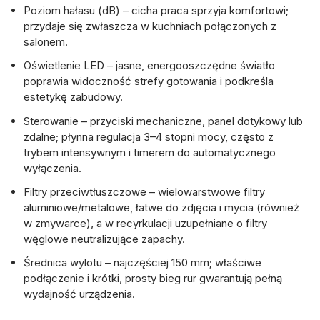
Poziom hałasu (dB)
– cicha praca sprzyja komfortowi;
przydaje się zwłaszcza w kuchniach połączonych z
salonem.
Oświetlenie LED
– jasne, energooszczędne światło
poprawia widoczność strefy gotowania i podkreśla
estetykę zabudowy.
Sterowanie
– przyciski mechaniczne, panel dotykowy lub
zdalne; płynna regulacja
3–4 stopni mocy
, często z
trybem intensywnym
i
timerem
do automatycznego
wyłączenia.
Filtry przeciwtłuszczowe
– wielowarstwowe filtry
aluminiowe/metalowe, łatwe do zdjęcia i mycia (również
w zmywarce), a w recyrkulacji uzupełniane o
filtry
węglowe
neutralizujące zapachy.
Średnica wylotu
– najczęściej 150 mm; właściwe
podłączenie i krótki, prosty bieg rur gwarantują pełną
wydajność urządzenia.