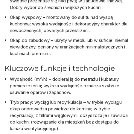
świetnie prezentuje się nad płytą w zabudowie liniowej.
Dobry wybór do średnich i większych kuchni.
Okap wyspowy
– montowany do sufitu nad wyspą
kuchenną; wysoka wydajność i dekoracyjny charakter dla
nowoczesnych, otwartych przestrzeni.
Okap do zabudowy
– ukryty w meblu lub w suficie, niemal
niewidoczny, ceniony w aranżacjach minimalistycznych i
kuchniach premium.
Kluczowe funkcje i technologie
Wydajność (m³/h)
– dobieraj ją do metrażu i kubatury
pomieszczenia; wyższa wydajność oznacza szybsze
usuwanie oparów i zapachów.
Tryb pracy: wyciąg lub recyrkulacja
– w trybie wyciągu
okap odprowadza powietrze do komina; w trybie
recyrkulacji, z
filtrami węglowymi
, oczyszcza je i zawraca
do kuchni (rozwiązanie dla mieszkań bez dostępu do
kanału wentylacyjnego).