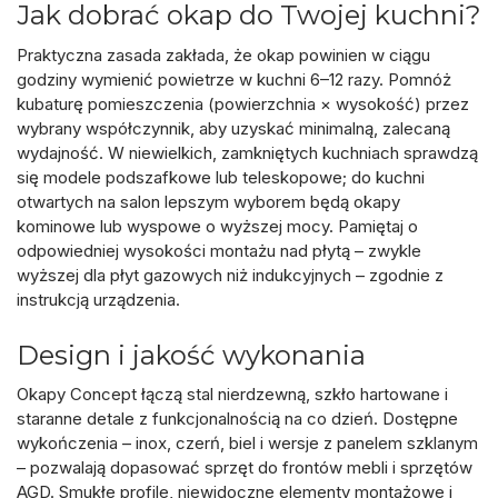
Jak dobrać okap do Twojej kuchni?
Praktyczna zasada zakłada, że okap powinien w ciągu
godziny wymienić powietrze w kuchni
6–12 razy
. Pomnóż
kubaturę pomieszczenia (powierzchnia × wysokość) przez
wybrany współczynnik, aby uzyskać minimalną, zalecaną
wydajność. W niewielkich, zamkniętych kuchniach sprawdzą
się modele podszafkowe lub teleskopowe; do kuchni
otwartych na salon lepszym wyborem będą okapy
kominowe lub wyspowe o wyższej mocy. Pamiętaj o
odpowiedniej
wysokości montażu
nad płytą – zwykle
wyższej dla płyt gazowych niż indukcyjnych – zgodnie z
instrukcją urządzenia.
Design i jakość wykonania
Okapy Concept łączą
stal nierdzewną
,
szkło hartowane
i
staranne detale z funkcjonalnością na co dzień. Dostępne
wykończenia – inox, czerń, biel i wersje z panelem szklanym
– pozwalają dopasować sprzęt do frontów mebli i sprzętów
AGD. Smukłe profile, niewidoczne elementy montażowe i