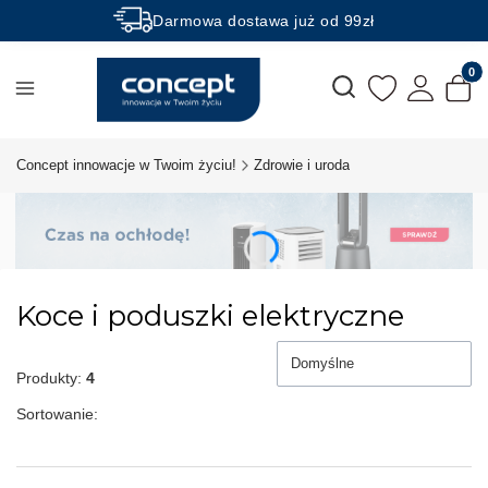
Darmowa dostawa już od 99zł
Rabaty -50% na wybrane produkty
Produk
Otwórz wyszukiwarkę
Concept innowacje w Twoim życiu!
Zdrowie i uroda
Koce i poduszki elektryczne
Domyślne
Produkty:
4
Sortowanie: