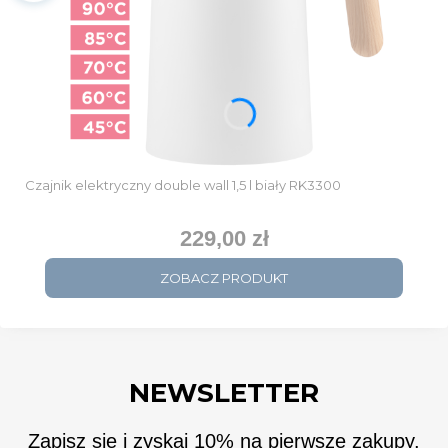
Czajnik elektryczny double wall 1,5 l biały RK3300
229,00 zł
Cena
ZOBACZ PRODUKT
NEWSLETTER
Zapisz się i zyskaj 10% na pierwsze zakupy.