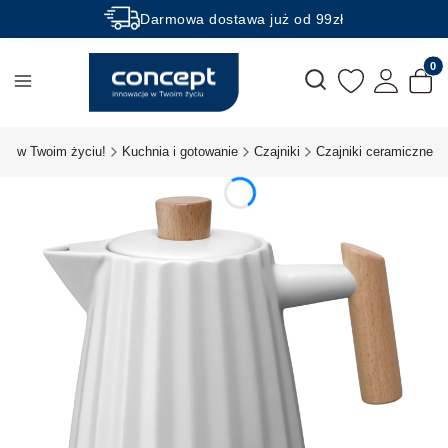
Darmowa dostawa już od 99zł
Rabaty -50% na wybrane produkty
Produk
Otwórz wyszukiwarkę
je w Twoim życiu!
Kuchnia i gotowanie
Czajniki
Czajniki ceramiczne