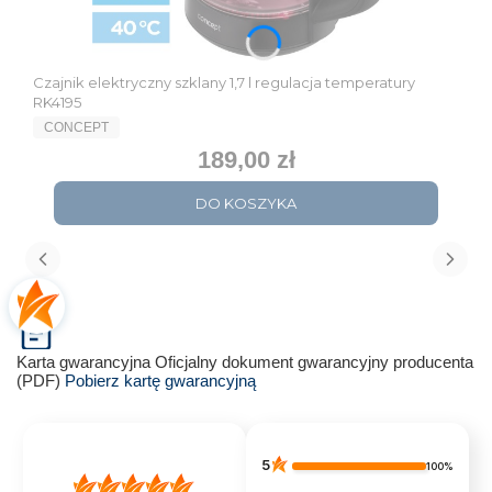
Czajnik elektryczny szklany 1,7 l regulacja temperatury
RK4195
PRODUCENT
CONCEPT
189,00 zł
Cena
DO KOSZYKA
Karta gwarancyjna
Oficjalny dokument gwarancyjny producenta
(PDF)
Pobierz kartę gwarancyjną
5
100%