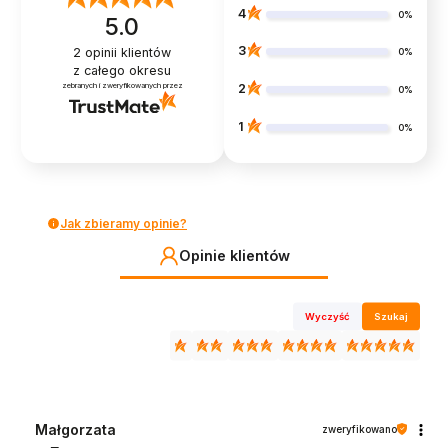
4
0%
5.0
3
2
opinii klientów
0%
z całego okresu
zebranych i zweryfikowanych przez
2
0%
1
0%
Jak zbieramy opinie?
Opinie klientów
Wyczyść
Szukaj
Małgorzata
zweryfikowano