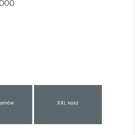
000
ramów
XXL kosz