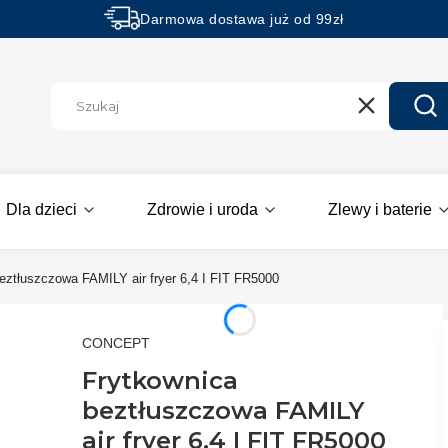
Darmowa dostawa już od 99zł
Rabaty -50% na wybrane produkty
Wyczyść
Szu
Dla dzieci
Zdrowie i uroda
Zlewy i baterie
eztłuszczowa FAMILY air fryer 6,4 I FIT FR5000
CONCEPT
Frytkownica
beztłuszczowa FAMILY
air fryer 6,4 I FIT FR5000