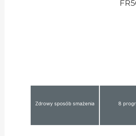
FR5
Zdrowy sposób smażenia
8 prog