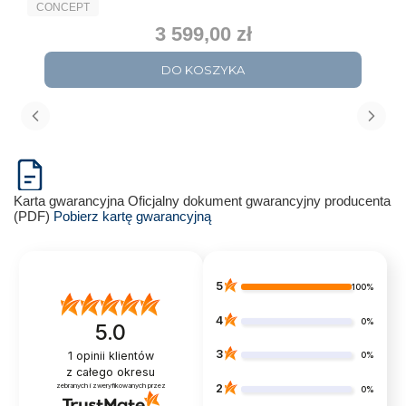
PRODUCENT
CONCEPT
3 599,00 zł
Cena
DO KOSZYKA
Karta gwarancyjna
Oficjalny dokument gwarancyjny producenta
(PDF)
Pobierz kartę gwarancyjną
5
100%
4
0%
5.0
3
1
opinii klientów
0%
z całego okresu
zebranych i zweryfikowanych przez
2
0%