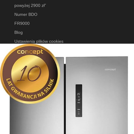
powyżej 2900 zł”
Numer BDO
FR9000
Blog
Ustawienia plików cookies
SOCIAL MEDIA
Facebook
Instagram
TikTok
YouTube
O NAS
Kontakt i dane firmy
O firmie