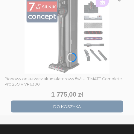
Pionowy odkurzacz akumulatorowy 5w1 ULTIMATE Complete
Pro 25,9 V VP6300
1 775,00 zł
Cena
DO KOSZYKA