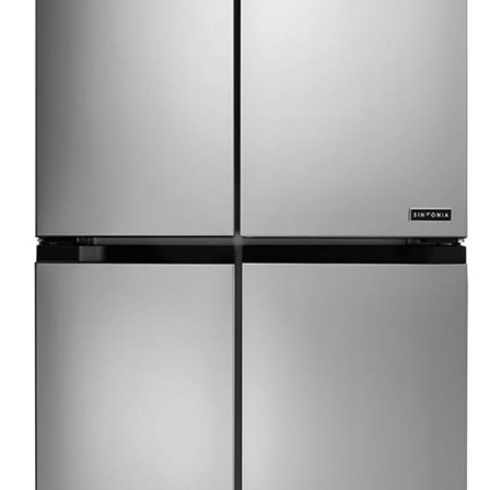
B2B
CONCEPT POLSKA Sp. z o.o
ul. Ostrowskiego 30
53-238 Wrocław, Polska
info@conceptpolska.pl
Sklep internetowy
Shoper.pl