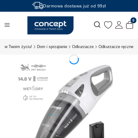
Darmowa dostawa już od 99zł
Rabaty -50% na wybrane produkty
Produk
Otwórz wyszukiwarkę
je w Twoim życiu!
Dom i sprzątanie
Odkurzacze
Odkurzacze ręczne