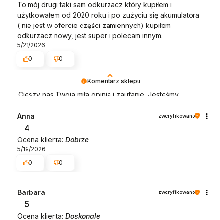
To mój drugi taki sam odkurzacz który kupiłem i
użytkowałem od 2020 roku i po zużyciu się akumulatora
( nie jest w ofercie części zamiennych) kupiłem
odkurzacz nowy, jest super i polecam innym.
5/21/2026
0
0
Komentarz sklepu
Cieszy nas Twoja miła opinia i zaufanie. Jesteśmy
wdzięczni za tak wspaniałych klientów jak Ty. Z
pozdrowieniami, obsługa sklepu.
Anna
zweryfikowano
4
Ocena klienta:
Dobrze
5/19/2026
0
0
Barbara
zweryfikowano
5
Ocena klienta:
Doskonale