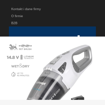
Kontakt i dane firmy
O firmie
B2B
CONCEPT POLSKA Sp. z o.o
ul. Ostrowskiego 30
53-238 Wrocław, Polska
info@conceptpolska.pl