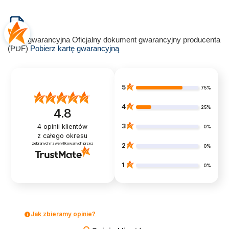
Karta gwarancyjna
Oficjalny dokument gwarancyjny producenta
(PDF)
Pobierz kartę gwarancyjną
5
75%
4
25%
4.8
3
4
opinii klientów
0%
z całego okresu
zebranych i zweryfikowanych przez
2
0%
1
0%
Jak zbieramy opinie?