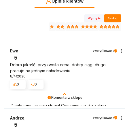
Opinie klientów
Wyczyść
Szukaj
Ewa
zweryfikowano
5
Dobra jakość, przyzwoita cena, dobry ciąg, długo
pracuje na jednym naładowaniu.
8/4/2026
0
0
Komentarz sklepu
Dziękujemy za miłe słowa! Cieszymy się, że zakup
przeszedł bezproblemowo, oraz, że możemy zapewnić
odpowiednią obsługę tak świetnym klientom.
Andrzej
zweryfikowano
Dziękujemy raz jeszcze!
5