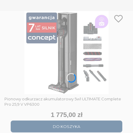
Pionowy odkurzacz akumulatorowy 5w1 ULTIMATE Complete
Pro 25,9 V VP6300
1 775,00 zł
Cena
DO KOSZYKA