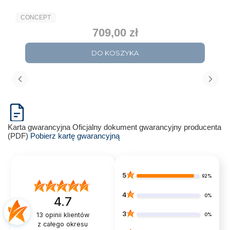
PRODUCENT
CONCEPT
709,00 zł
Cena
DO KOSZYKA
Karta gwarancyjna
Oficjalny dokument gwarancyjny producenta
(PDF)
Pobierz kartę gwarancyjną
5
92%
4
0%
4.7
3
13
opinii klientów
0%
z całego okresu