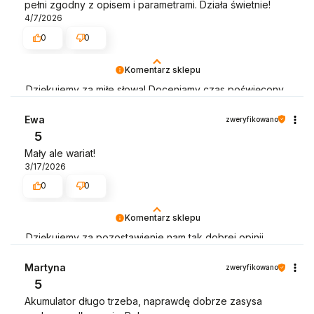
pełni zgodny z opisem i parametrami. Działa świetnie!
4/7/2026
0
0
Komentarz sklepu
Dziękujemy za miłe słowa! Doceniamy czas poświęcony
na podzielenie się z nami Twoim doświadczeniem.
Jesteśmy szczęśliwi, że mamy takich klientów. Z
Ewa
zweryfikowano
pozdrowieniami, obsługa sklepu.
5
Mały ale wariat!
3/17/2026
0
0
Komentarz sklepu
Dziękujemy za pozostawienie nam tak dobrej opinii.
Naszym priorytetem jest satysfakcja klienta i Twoja
recenzja potwierdza nasze wysiłki - dziękujemy raz
Martyna
zweryfikowano
jeszcze i mamy nadzieję - do szybkiego zobaczenia!
5
Akumulator długo trzeba, naprawdę dobrze zasysa