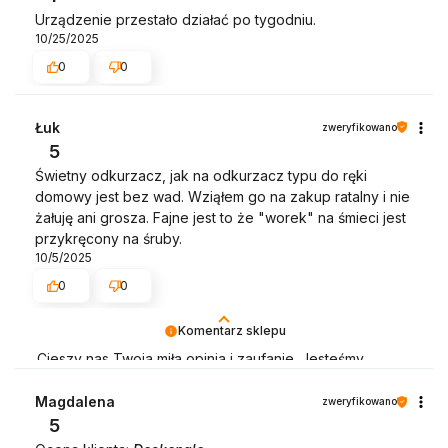
Urządzenie przestało działać po tygodniu.
10/25/2025
0
0
Łuk
zweryfikowano
5
Świetny odkurzacz, jak na odkurzacz typu do ręki
domowy jest bez wad. Wziąłem go na zakup ratalny i nie
żałuję ani grosza. Fajne jest to że "worek" na śmieci jest
przykręcony na śruby.
10/5/2025
0
0
Komentarz sklepu
Cieszy nas Twoja miła opinia i zaufanie. Jesteśmy
wdzięczni za tak wspaniałych klientów jak Ty. Z
pozdrowieniami, obsługa sklepu.
Magdalena
zweryfikowano
5