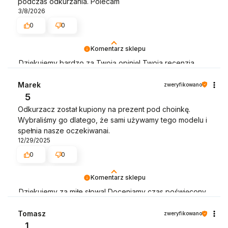
podczas odkurzania. Polecam
3/8/2026
0
0
Komentarz sklepu
Dziękujemy bardzo za Twoją opinię! Twoja recenzja
wiele dla nas znaczy - dzięki niej wiemy, że jesteśmy na
właściwym torze :) Z pozdrowieniami, obsługa sklepu.
Marek
zweryfikowano
5
Odkurzacz został kupiony na prezent pod choinkę.
Wybraliśmy go dlatego, że sami używamy tego modelu i
spełnia nasze oczekiwanai.
12/29/2025
0
0
Komentarz sklepu
Dziękujemy za miłe słowa! Doceniamy czas poświęcony
na podzielenie się z nami Twoim doświadczeniem.
Jesteśmy szczęśliwi, że mamy takich klientów. Z
Tomasz
zweryfikowano
pozdrowieniami, obsługa sklepu.
1