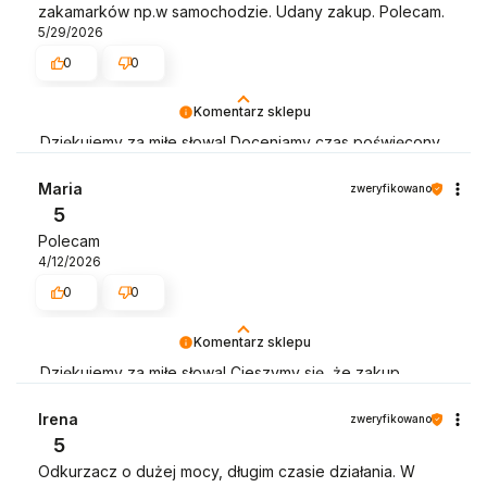
zakamarków np.w samochodzie. Udany zakup. Polecam.
5/29/2026
0
0
Komentarz sklepu
Dziękujemy za miłe słowa! Doceniamy czas poświęcony
na podzielenie się z nami Twoim doświadczeniem.
Jesteśmy szczęśliwi, że mamy takich klientów. Z
Maria
zweryfikowano
pozdrowieniami, obsługa sklepu.
5
Polecam
4/12/2026
0
0
Komentarz sklepu
Dziękujemy za miłe słowa! Cieszymy się, że zakup
przeszedł bezproblemowo, oraz, że możemy zapewnić
odpowiednią obsługę tak świetnym klientom.
Irena
zweryfikowano
Dziękujemy raz jeszcze!
5
Odkurzacz o dużej mocy, długim czasie działania. W