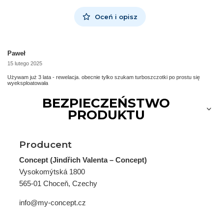
Oceń i opisz
Paweł
15 lutego 2025
Używam już 3 lata - rewelacja. obecnie tylko szukam turboszczotki po prostu się
wyeksploatowała
BEZPIECZEŃSTWO
PRODUKTU
Producent
Concept (Jindřich Valenta – Concept)
Vysokomýtská 1800
565-01 Choceň, Czechy
info@my-concept.cz