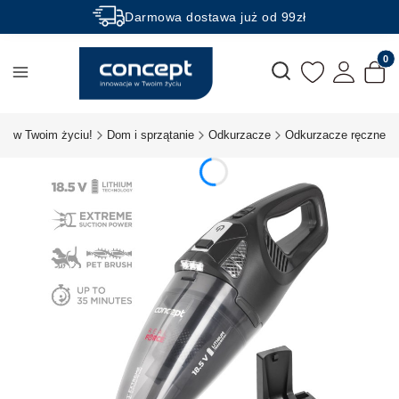
Darmowa dostawa już od 99zł
Rabaty -50% na wybrane produkty
Produk
Otwórz wyszukiwarkę
je w Twoim życiu!
Dom i sprzątanie
Odkurzacze
Odkurzacze ręczne