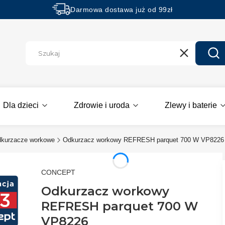
Darmowa dostawa już od 99zł
Rabaty -50% na wybrane produkty
Wyczyść
Szu
Dla dzieci
Zdrowie i uroda
Zlewy i baterie
kurzacze workowe
Odkurzacz workowy REFRESH parquet 700 W VP8226
CONCEPT
Odkurzacz workowy
REFRESH parquet 700 W
VP8226