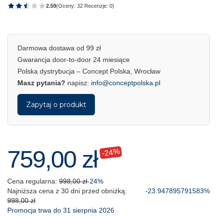
2.59
(Oceny: 32 Recenzje: 0)
Darmowa dostawa od 99 zł
Gwarancja door-to-door 24 miesiące
Polska dystrybucja – Concept Polska, Wrocław
Masz pytania?
napisz:
info@conceptpolska.pl
Zapytaj o produkt
759,00 zł
-24%
Cena regularna:
998,00 zł
-24%
Najniższa cena z 30 dni przed obniżką:
-23.947895791583%
998,00 zł
Promocja trwa do 31 sierpnia 2026