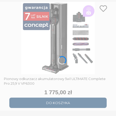
Pionowy odkurzacz akumulatorowy 5w1 ULTIMATE Complete
Pro 25,9 V VP6300
1 775,00 zł
Cena
DO KOSZYKA