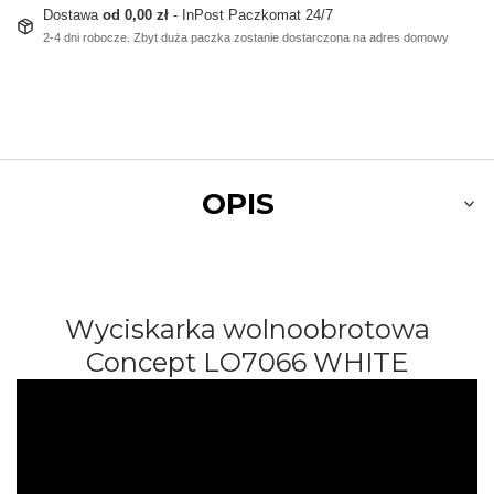
Dostawa
od 0,00 zł
- InPost Paczkomat 24/7
2-4 dni robocze. Zbyt duża paczka zostanie dostarczona na adres domowy
OPIS
Wyciskarka wolnoobrotowa
Concept
LO7066 WHITE