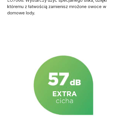
LO7066. Wystarczy użyć specjalnego sitka, dzięki
któremu z łatwością zamienisz mrożone owoce w
domowe lody.