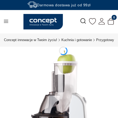
Darmowa dostawa już od 99zł
Rabaty -50% na wybrane produkty
Produk
Otwórz wyszukiwarkę
Concept innowacje w Twoim życiu!
Kuchnia i gotowanie
Przygotowywa