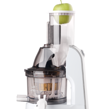
Kontakt i dane firmy
O firmie
B2B
CONCEPT POLSKA Sp. z o.o
ul. Ostrowskiego 30
53-238 Wrocław, Polska
info@conceptpolska.pl
Sklep internetowy
Shoper.pl