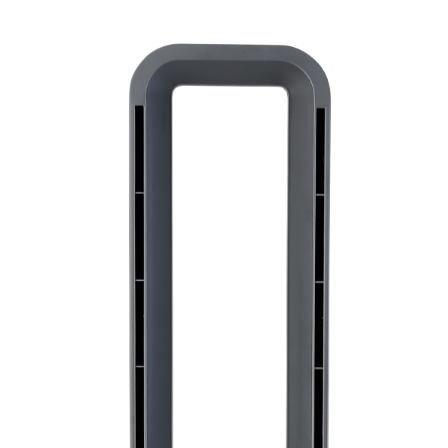
Polityka prywatności
Deklaracja dostępności sklepu internetowego
MEGA PREZENT
Nasze innowacje!
Regulamin Konkursu „Zdrowy start dnia z Concept”
REGULAMIN PROMOCJI „Słuchawki za 1 zł do zakupów
powyżej 2900 zł”
Numer BDO
FR9000
Blog
Ustawienia plików cookies
SOCIAL MEDIA
Facebook