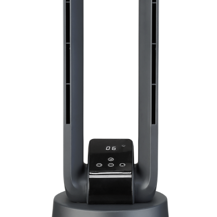
Instagram
TikTok
YouTube
O NAS
Kontakt i dane firmy
O firmie
B2B
CONCEPT POLSKA Sp. z o.o
ul. Ostrowskiego 30