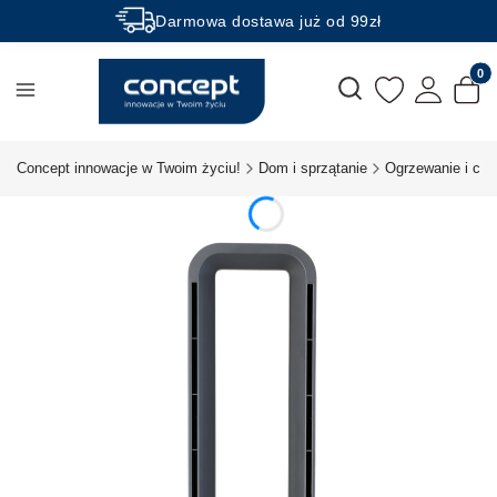
Darmowa dostawa już od 99zł
Rabaty -50% na wybrane produkty
Produk
Otwórz wyszukiwarkę
Concept innowacje w Twoim życiu!
Dom i sprzątanie
Ogrzewanie i chł