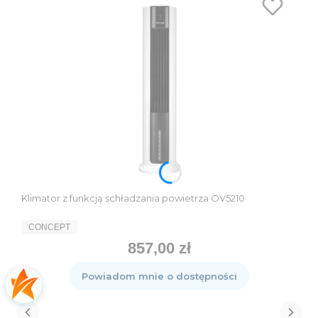
Klimator z funkcją schładzania powietrza OV5210
PRODUCENT
CONCEPT
857,00 zł
Cena
Powiadom mnie o dostępności