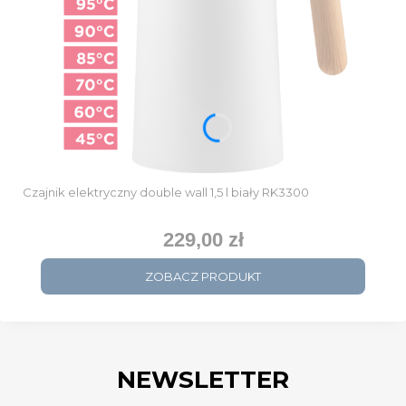
Czajnik elektryczny double wall 1,5 l biały RK3300
229,00 zł
Cena
ZOBACZ PRODUKT
NEWSLETTER