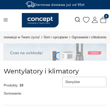
Darmowa dostawa już od 99zł
Rabaty -50% na wybrane produkty
Produk
Otwórz wyszukiwarkę
t innowacje w Twoim życiu!
Dom i sprzątanie
Ogrzewanie i chłodzenie
Wentylatory i klimatory
Domyślne
Produkty:
10
Sortowanie: