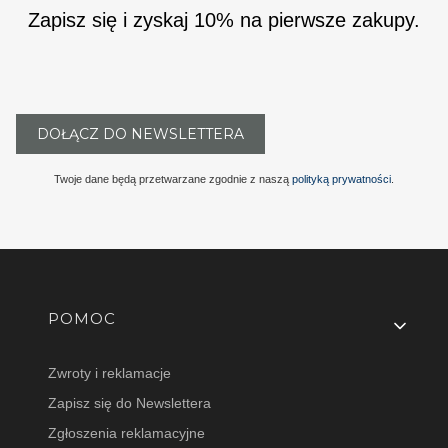
Zapisz się i zyskaj 10% na pierwsze zakupy.
DOŁĄCZ DO NEWSLETTERA
Twoje dane będą przetwarzane zgodnie z naszą
polityką prywatności
.
Linki w stopce
POMOC
Zwroty i reklamacje
Zapisz się do Newslettera
Zgłoszenia reklamacyjne