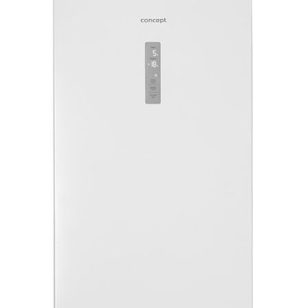
SOCIAL MEDIA
Facebook
Instagram
TikTok
YouTube
O NAS
Kontakt i dane firmy
O firmie
B2B