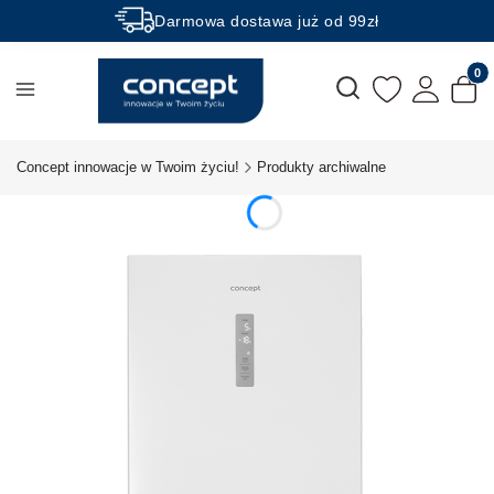
Darmowa dostawa już od 99zł
Rabaty -50% na wybrane produkty
Produk
Otwórz wyszukiwarkę
Concept innowacje w Twoim życiu!
Produkty archiwalne