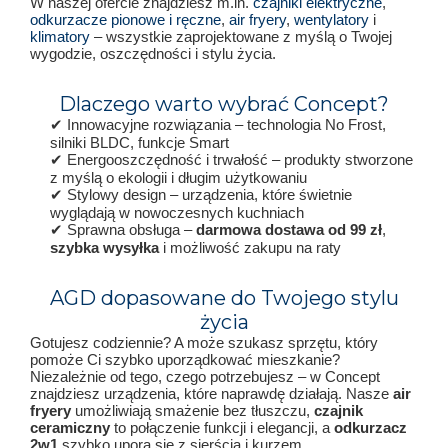
W naszej ofercie znajdziesz m.in.
czajniki elektryczne
,
odkurzacze pionowe i ręczne
,
air fryery
,
wentylatory
i
klimatory
– wszystkie zaprojektowane z myślą o Twojej
wygodzie, oszczędności i stylu życia.
Dlaczego warto wybrać Concept?
✔ Innowacyjne rozwiązania – technologia No Frost,
silniki BLDC, funkcje Smart
✔ Energooszczędność i trwałość – produkty stworzone
z myślą o ekologii i długim użytkowaniu
✔ Stylowy design – urządzenia, które świetnie
wyglądają w nowoczesnych kuchniach
✔ Sprawna obsługa –
darmowa dostawa od 99 zł
,
szybka wysyłka
i możliwość zakupu na raty
AGD dopasowane do Twojego stylu
życia
Gotujesz codziennie? A może szukasz sprzętu, który
pomoże Ci szybko uporządkować mieszkanie?
Niezależnie od tego, czego potrzebujesz – w Concept
znajdziesz urządzenia, które naprawdę działają. Nasze
air
fryery
umożliwiają smażenie bez tłuszczu,
czajnik
ceramiczny
to połączenie funkcji i elegancji, a
odkurzacz
2w1
szybko upora się z sierścią i kurzem.