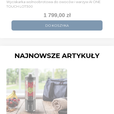
Wyciskarka wolnoobrotowa do owoców i warzyw AI ONE
TOUCH LO7300
1 799,00 zł
Cena
DO KOSZYKA
NAJNOWSZE ARTYKUŁY