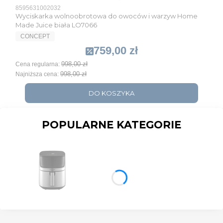
Kod produktu
8595631002032
Wyciskarka wolnoobrotowa do owoców i warzyw Home
Made Juice biała LO7066
PRODUCENT
CONCEPT
759,00 zł
Cena promocyjna
998,00 zł
Cena regularna:
998,00 zł
Najniższa cena:
DO KOSZYKA
POPULARNE KATEGORIE