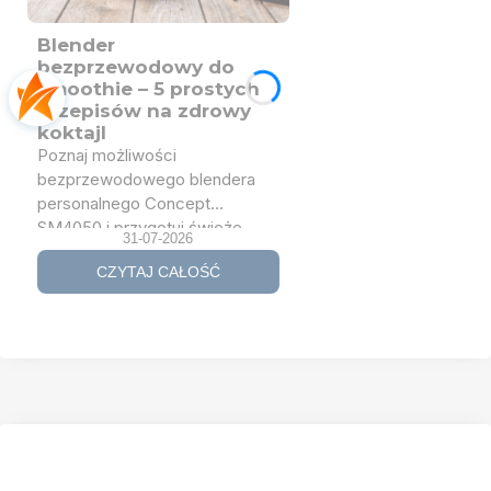
Blender
bezprzewodowy do
smoothie – 5 prostych
przepisów na zdrowy
koktajl
Poznaj możliwości
bezprzewodowego blendera
personalnego Concept
SM4050 i przygotuj świeże
31-07-2026
smoothie w domu, pracy, na
CZYTAJ CAŁOŚĆ
siłowni lub w podróży. Sprawdź
5 prostych przepisów na
koktajle owocowe, zielone i
proteinowe oraz dowiedz się,
czym blender bezprzewodowy
różni się od klasycznego
blendera kielichowego.