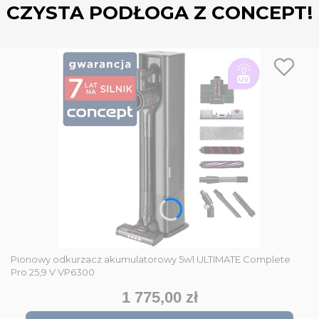
CZYSTA PODŁOGA Z CONCEPT!
Pionowy odkurzacz akumulatorowy 5w1 ULTIMATE Complete
Pro 25,9 V VP6300
1 775,00 zł
Cena