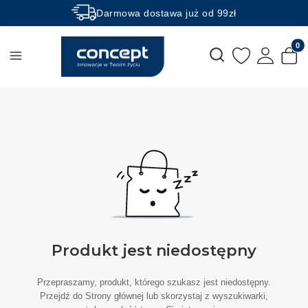
Darmowa dostawa już od 99zł
Rabaty -50% na wybrane produkty
Produk
Otwórz wyszukiwarkę
Produkt jest niedostępny
Przepraszamy, produkt, którego szukasz jest niedostępny.
Przejdź do Strony głównej lub skorzystaj z wyszukiwarki,