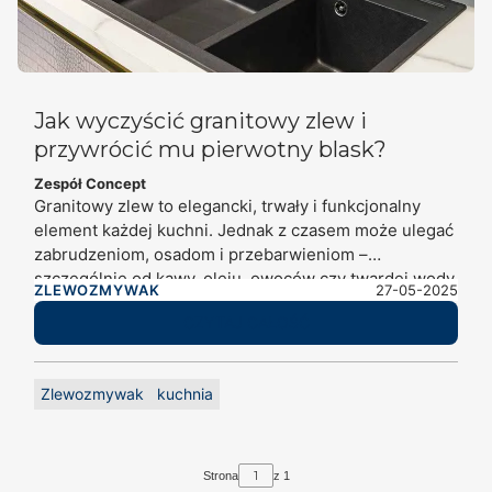
Jak wyczyścić granitowy zlew i
przywrócić mu pierwotny blask?
Zespół Concept
Granitowy zlew to elegancki, trwały i funkcjonalny
element każdej kuchni. Jednak z czasem może ulegać
zabrudzeniom, osadom i przebarwieniom –
szczególnie od kawy, oleju, owoców czy twardej wody.
ZLEWOZMYWAK
27-05-2025
Na szczęście istnieją skuteczne, domowe sposoby,
CZYTAJ CAŁOŚĆ
które pomogą przywrócić jego dawny blask – i to bez
potrzeby używania drogich detergentów. Przekonaj
się, jak łatwo wyczyścić zlew granitowy domowymi
Zlewozmywak
kuchnia
metodami.
Strona
z 1